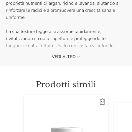
proprietà nutrienti di argan, ricino e lavanda, aiutando a
rinforzare le radici e a promuovere una crescita sana e
uniforme.
La sua texture leggera si assorbe rapidamente,
rivitalizzando il cuoio capelluto e proteggendo le
lunghezze dalla rottura. Usato con costanza, infonde
corpo, brillantezza e una piacevole sensazione di
VEDI ALTRO
freschezza che accompagna perfettamente la tua routine di
cura quotidiana.
Scopri la Lozione al Rosmarino di Ninapenda e regala ai
Prodotti simili
tuoi capelli nuova energia, forza e splendore in pochi gesti!