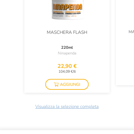
MA
MASCHERA FLASH
220ml
Ninapenda
22,90 €
104,09 €/lt
AGGIUNGI
Visualizza la selezione completa