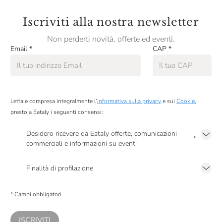
Iscriviti alla nostra newsletter
Non perderti novità, offerte ed eventi.
Email
*
CAP
*
Letta e compresa integralmente l’
Informativa sulla privacy
e sui
Cookie
,
presto a Eataly i seguenti consensi:
Desidero ricevere da Eataly offerte, comunicazioni
*
commerciali e informazioni su eventi
Presto a Eataly il mio consenso per le attività di marketing descritte al
punto
2.F dell’Informativa sulla Privacy
Finalità di profilazione
Presto a Eataly il consenso per trattare i miei dati per finalità di profilazione
descritte al
punto 2.E dell’Informativa sulla Privacy
, nonché per propormi
* Campi obbligatori
comunicazioni commerciali personalizzate, in caso di consenso prestato ai
sensi del precedente punto 1.
ISCRIVITI