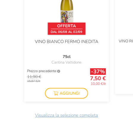
OFFERTA
DAL 06/08 AL 02/09
VINO R
VINO BIANCO FERMO INEDITA
75cl
Cantina Valtidone
-37%
Prezzo precedente
11,90 €
7,50 €
15,87 €/lt
10,00 €/lt
AGGIUNGI
Visualizza la selezione completa