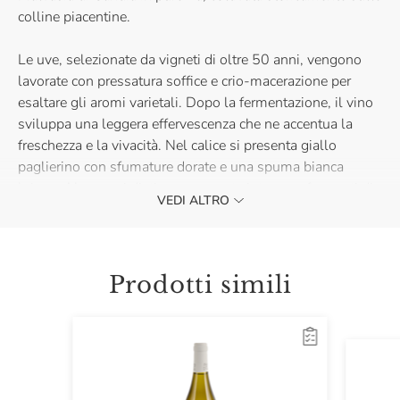
colline piacentine.
Le uve, selezionate da vigneti di oltre 50 anni, vengono
lavorate con pressatura soffice e crio-macerazione per
esaltare gli aromi varietali. Dopo la fermentazione, il vino
sviluppa una leggera effervescenza che ne accentua la
freschezza e la vivacità. Nel calice si presenta giallo
paglierino con sfumature dorate e una spuma bianca
briosa. Al naso si distingue per note intense e fragranti di
VEDI ALTRO
muschio aromatico, salvia, susina matura e fiori di campo,
mentre il sorso è secco senza eccessi, frizzante, morbido
ma fresco e vivo, piacevolmente persistente.
Prodotti simili
Il Malvasia Frizzante 50 Vendemmie" DOC di Cantina
Valtidone è ideale per accompagnare salumi delicati, primi
piatti leggeri, pesci e carni bianche fredde. Acquistalo per
apprezzarne la fragranza e la vivacità.