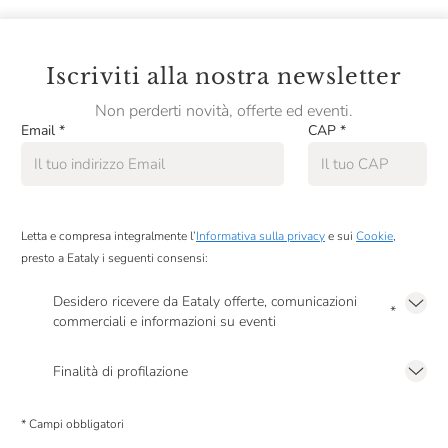
Iscriviti alla nostra newsletter
Non perderti novità, offerte ed eventi.
Email
*
CAP
*
Letta e compresa integralmente l’
Informativa sulla privacy
e sui
Cookie
,
presto a Eataly i seguenti consensi:
Desidero ricevere da Eataly offerte, comunicazioni
*
commerciali e informazioni su eventi
Presto a Eataly il mio consenso per le attività di marketing descritte al
punto
2.F dell’Informativa sulla Privacy
Finalità di profilazione
Presto a Eataly il consenso per trattare i miei dati per finalità di profilazione
descritte al
punto 2.E dell’Informativa sulla Privacy
, nonché per propormi
* Campi obbligatori
comunicazioni commerciali personalizzate, in caso di consenso prestato ai
sensi del precedente punto 1.