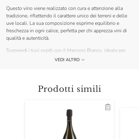
Questo vino viene realizzato con cura e attenzione alla
tradizione, riflettendo il carattere unico dei terreni e delle
uve locali. La sua composizione esprime equilibrio e
freschezza in ogni calice, perfetta per chi apprezza vini di
qualità e autenticità.
Sorprendi i tuoi ospiti con il Manzoni Bianco, ideale per
accompagnare piatti sofisticati o per momenti di piacere
VEDI ALTRO
condiviso.
L’annata indicata in etichetta potrebbe non corrispondere a
quella del vino effettivamente spedito. La gradazione
Prodotti simili
alcolica può variare leggermente in base all’annata, vi
invitiamo a verificare le informazioni riportate sul prodotto
effettivamente spedito.