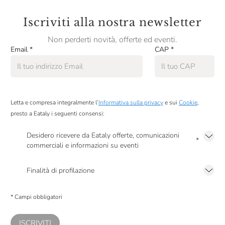
Iscriviti alla nostra newsletter
Non perderti novità, offerte ed eventi.
Email
*
CAP
*
Letta e compresa integralmente l’
Informativa sulla privacy
e sui
Cookie
,
presto a Eataly i seguenti consensi:
Desidero ricevere da Eataly offerte, comunicazioni
*
commerciali e informazioni su eventi
Presto a Eataly il mio consenso per le attività di marketing descritte al
punto
2.F dell’Informativa sulla Privacy
Finalità di profilazione
Presto a Eataly il consenso per trattare i miei dati per finalità di profilazione
descritte al
punto 2.E dell’Informativa sulla Privacy
, nonché per propormi
* Campi obbligatori
comunicazioni commerciali personalizzate, in caso di consenso prestato ai
sensi del precedente punto 1.
ISCRIVITI