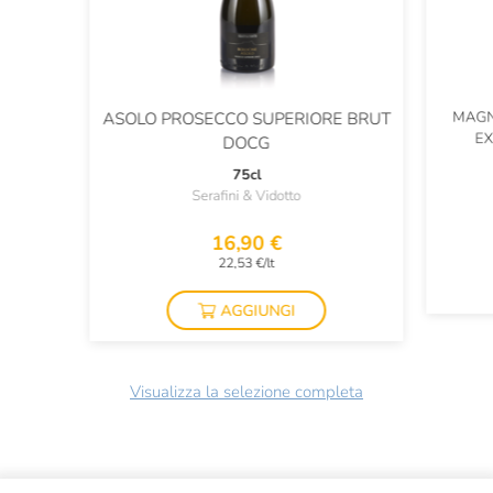
MAGN
ASOLO PROSECCO SUPERIORE BRUT
EX
DOCG
75cl
Serafini & Vidotto
16,90 €
22,53 €/lt
AGGIUNGI
Visualizza la selezione completa