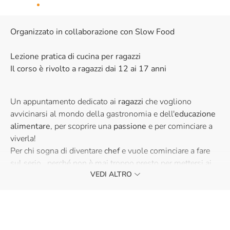
Organizzato in collaborazione con Slow Food
Lezione pratica di cucina per ragazzi
Il corso è rivolto a ragazzi dai 12 ai 17 anni
Un appuntamento dedicato ai
ragazzi
che vogliono
avvicinarsi al mondo della gastronomia e dell'
educazione
alimentare
, per scoprire una
passione
e per cominciare a
viverla!
Per chi sogna di diventare
chef
e vuole cominciare a fare
sul serio.. perché non è mai troppo presto per mettersi ai
VEDI ALTRO
fornelli!
Durante la lezione si apprenderà la teoria sul corretto
consumo degli alimenti, sulla gestione della cucina e si
realizzeranno insieme alcune
ricette.
I ragazzi saranno seguiti da
Gabriella Cinelli,
formatrice