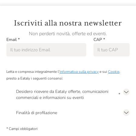
Iscriviti alla nostra newsletter
Non perderti novità, offerte ed eventi.
Email
*
CAP
*
Letta e compresa integralmente l’
Informativa sulla privacy
e sui
Cookie
,
presto a Eataly i seguenti consensi:
Desidero ricevere da Eataly offerte, comunicazioni
*
commerciali e informazioni su eventi
Presto a Eataly il mio consenso per le attività di marketing descritte al
punto
2.F dell’Informativa sulla Privacy
Finalità di profilazione
Presto a Eataly il consenso per trattare i miei dati per finalità di profilazione
descritte al
punto 2.E dell’Informativa sulla Privacy
, nonché per propormi
* Campi obbligatori
comunicazioni commerciali personalizzate, in caso di consenso prestato ai
sensi del precedente punto 1.