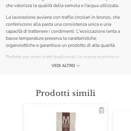
che valorizza la qualità della semola e l'acqua utilizzata.
La lavorazione avviene con trafile circolari in bronzo, che
conferiscono alla pasta una consistenza unica e una
capacità di trattenere i condimenti. L'essiccazione lenta a
basse temperature preserva le caratteristiche
organolettiche e garantisce un prodotto di alta qualità.
Perfette per primi piatti tradizionali, le mezze maniche si
abbinano a sughi ricchi, ragù di carne o condimenti a base
VEDI ALTRO
di verdure, trasformando ogni pasto in un momento di
piacere autentico.
Prodotti simili