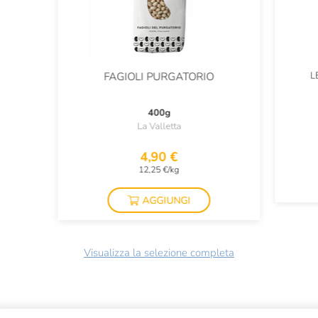
L
FAGIOLI PURGATORIO
400g
La Valletta
4,90 €
12,25 €/kg
AGGIUNGI
Visualizza la selezione completa