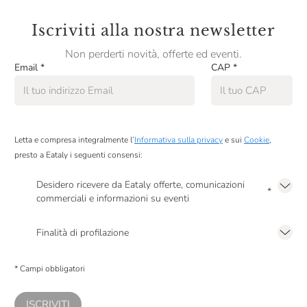
Iscriviti alla nostra newsletter
Non perderti novità, offerte ed eventi.
Email
*
CAP
*
Letta e compresa integralmente l’
Informativa sulla privacy
e sui
Cookie
,
presto a Eataly i seguenti consensi:
Desidero ricevere da Eataly offerte, comunicazioni
*
commerciali e informazioni su eventi
Presto a Eataly il mio consenso per le attività di marketing descritte al
punto
2.F dell’Informativa sulla Privacy
Finalità di profilazione
Presto a Eataly il consenso per trattare i miei dati per finalità di profilazione
descritte al
punto 2.E dell’Informativa sulla Privacy
, nonché per propormi
* Campi obbligatori
comunicazioni commerciali personalizzate, in caso di consenso prestato ai
sensi del precedente punto 1.
ISCRIVITI