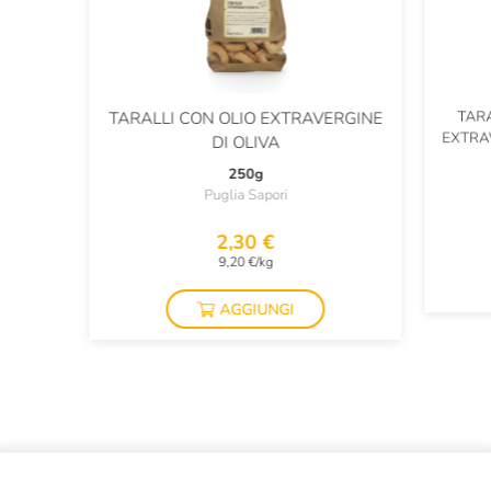
TARA
TARALLI CON OLIO EXTRAVERGINE
EXTRAV
DI OLIVA
250g
Puglia Sapori
2,30 €
9,20 €/kg
AGGIUNGI