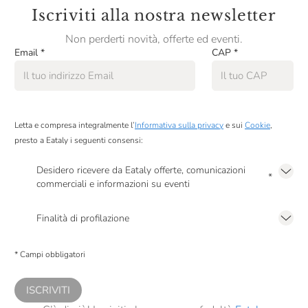
Iscriviti alla nostra newsletter
Non perderti novità, offerte ed eventi.
Email
*
CAP
*
Letta e compresa integralmente l’
Informativa sulla privacy
e sui
Cookie
,
presto a Eataly i seguenti consensi:
Desidero ricevere da Eataly offerte, comunicazioni
*
commerciali e informazioni su eventi
Presto a Eataly il mio consenso per le attività di marketing descritte al
punto
2.F dell’Informativa sulla Privacy
Finalità di profilazione
Presto a Eataly il consenso per trattare i miei dati per finalità di profilazione
descritte al
punto 2.E dell’Informativa sulla Privacy
, nonché per propormi
* Campi obbligatori
comunicazioni commerciali personalizzate, in caso di consenso prestato ai
sensi del precedente punto 1.
ISCRIVITI