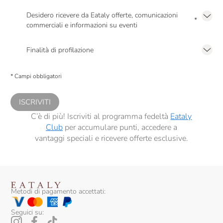
Desidero ricevere da Eataly offerte, comunicazioni
*
commerciali e informazioni su eventi
Presto a Eataly il mio consenso per le attività di marketing descritte al
punto
2.F dell’Informativa sulla Privacy
Finalità di profilazione
Presto a Eataly il consenso per trattare i miei dati per finalità di profilazione
descritte al
punto 2.E dell’Informativa sulla Privacy
, nonché per propormi
* Campi obbligatori
comunicazioni commerciali personalizzate, in caso di consenso prestato ai
sensi del precedente punto 1.
ISCRIVITI
C’è di più! Iscriviti al programma fedeltà
Eataly
Club
per accumulare punti, accedere a
vantaggi speciali e ricevere offerte esclusive.
Metodi di pagamento accettati:
Seguici su: