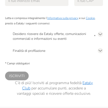
Letta e compresa integralmente l’
Informativa sulla privacy
e sui
Cookie
,
presto a Eataly i seguenti consensi:
Desidero ricevere da Eataly offerte, comunicazioni
*
commerciali e informazioni su eventi
Presto a Eataly il mio consenso per le attività di marketing descritte al
punto
2.F dell’Informativa sulla Privacy
Finalità di profilazione
Presto a Eataly il consenso per trattare i miei dati per finalità di profilazione
descritte al
punto 2.E dell’Informativa sulla Privacy
, nonché per propormi
* Campi obbligatori
comunicazioni commerciali personalizzate, in caso di consenso prestato ai
sensi del precedente punto 1.
ISCRIVITI
C’è di più! Iscriviti al programma fedeltà
Eataly
Club
per accumulare punti, accedere a
vantaggi speciali e ricevere offerte esclusive.