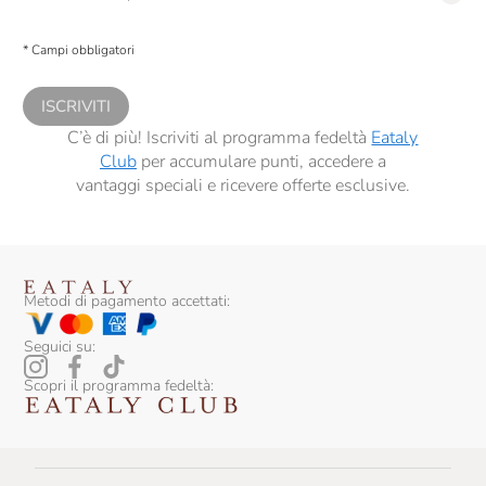
Presto a Eataly il consenso per trattare i miei dati per finalità di profilazione
descritte al
punto 2.E dell’Informativa sulla Privacy
, nonché per propormi
* Campi obbligatori
comunicazioni commerciali personalizzate, in caso di consenso prestato ai
sensi del precedente punto 1.
ISCRIVITI
C’è di più! Iscriviti al programma fedeltà
Eataly
Club
per accumulare punti, accedere a
vantaggi speciali e ricevere offerte esclusive.
Metodi di pagamento accettati:
Seguici su:
Scopri il programma fedeltà: