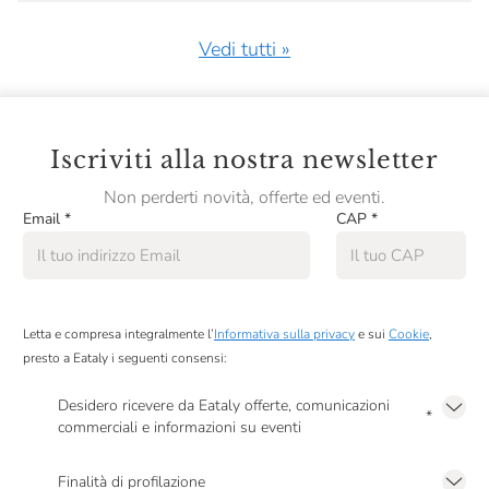
Vedi tutti »
Iscriviti alla nostra newsletter
Non perderti novità, offerte ed eventi.
Email
*
CAP
*
Letta e compresa integralmente l’
Informativa sulla privacy
e sui
Cookie
,
presto a Eataly i seguenti consensi:
Desidero ricevere da Eataly offerte, comunicazioni
*
commerciali e informazioni su eventi
Presto a Eataly il mio consenso per le attività di marketing descritte al
punto
2.F dell’Informativa sulla Privacy
Finalità di profilazione