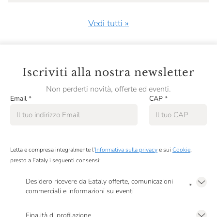
Vedi tutti »
Iscriviti alla nostra newsletter
Non perderti novità, offerte ed eventi.
Email
*
CAP
*
Letta e compresa integralmente l’
Informativa sulla privacy
e sui
Cookie
,
presto a Eataly i seguenti consensi:
Desidero ricevere da Eataly offerte, comunicazioni
*
commerciali e informazioni su eventi
Presto a Eataly il mio consenso per le attività di marketing descritte al
punto
2.F dell’Informativa sulla Privacy
Finalità di profilazione