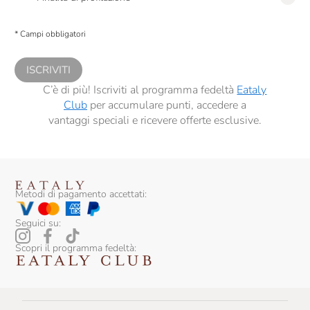
Presto a Eataly il consenso per trattare i miei dati per finalità di profilazione
descritte al
punto 2.E dell’Informativa sulla Privacy
, nonché per propormi
* Campi obbligatori
comunicazioni commerciali personalizzate, in caso di consenso prestato ai
sensi del precedente punto 1.
ISCRIVITI
C’è di più! Iscriviti al programma fedeltà
Eataly
Club
per accumulare punti, accedere a
vantaggi speciali e ricevere offerte esclusive.
Metodi di pagamento accettati:
Seguici su:
Scopri il programma fedeltà: