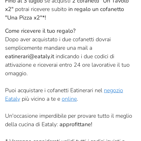
Fino al 3 luglio
se acquisti
2 cofanetti "Un Tavolo
x2"
potrai ricevere subito
in regalo un cofanetto
"Una Pizza x2"*!
Come ricevere il tuo regalo?
Dopo aver acquistato i due cofanetti dovrai
semplicemente mandare una mail a
eatinerari@eataly.it
indicando i due codici di
attivazione e riceverai entro 24 ore lavorative il tuo
omaggio.
Puoi acquistare i cofanetti Eatinerari nel
negozio
Eataly
più vicino a te e
online
.
Un'occasione imperdibile per provare tutto il meglio
della cucina di Eataly:
approfittane!