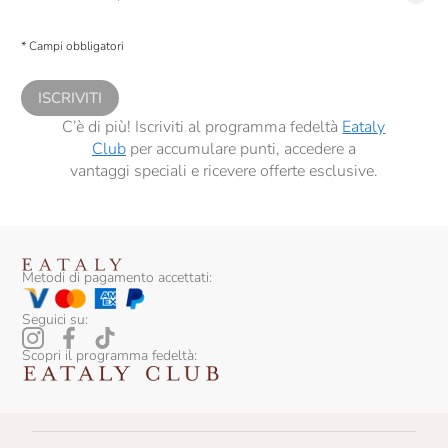
Presto a Eataly il consenso per trattare i miei dati per finalità di profilazione
descritte al
punto 2.E dell’Informativa sulla Privacy
, nonché per propormi
* Campi obbligatori
comunicazioni commerciali personalizzate, in caso di consenso prestato ai
sensi del precedente punto 1.
ISCRIVITI
C’è di più! Iscriviti al programma fedeltà
Eataly
Club
per accumulare punti, accedere a
vantaggi speciali e ricevere offerte esclusive.
Metodi di pagamento accettati:
Seguici su:
Scopri il programma fedeltà: