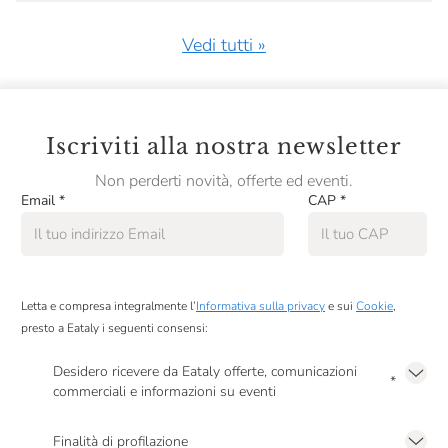
Vedi tutti »
Iscriviti alla nostra newsletter
Non perderti novità, offerte ed eventi.
Email
*
CAP
*
Letta e compresa integralmente l’
Informativa sulla privacy
e sui
Cookie
,
presto a Eataly i seguenti consensi:
Desidero ricevere da Eataly offerte, comunicazioni
*
commerciali e informazioni su eventi
Presto a Eataly il mio consenso per le attività di marketing descritte al
punto
2.F dell’Informativa sulla Privacy
Finalità di profilazione