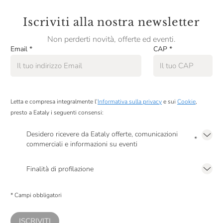
Iscriviti alla nostra newsletter
Non perderti novità, offerte ed eventi.
Email
*
CAP
*
Letta e compresa integralmente l’
Informativa sulla privacy
e sui
Cookie
,
presto a Eataly i seguenti consensi:
Desidero ricevere da Eataly offerte, comunicazioni
*
commerciali e informazioni su eventi
Presto a Eataly il mio consenso per le attività di marketing descritte al
punto
2.F dell’Informativa sulla Privacy
Finalità di profilazione
Presto a Eataly il consenso per trattare i miei dati per finalità di profilazione
descritte al
punto 2.E dell’Informativa sulla Privacy
, nonché per propormi
* Campi obbligatori
comunicazioni commerciali personalizzate, in caso di consenso prestato ai
sensi del precedente punto 1.
ISCRIVITI