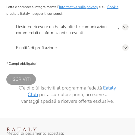
Letta e compresa integralmente l’
Informativa sulla privacy
e sui
Cookie
,
presto a Eataly i seguenti consensi:
Desidero ricevere da Eataly offerte, comunicazioni
*
commerciali e informazioni su eventi
Presto a Eataly il mio consenso per le attività di marketing descritte al
punto
2.F dell’Informativa sulla Privacy
Finalità di profilazione
Presto a Eataly il consenso per trattare i miei dati per finalità di profilazione
descritte al
punto 2.E dell’Informativa sulla Privacy
, nonché per propormi
* Campi obbligatori
comunicazioni commerciali personalizzate, in caso di consenso prestato ai
sensi del precedente punto 1.
ISCRIVITI
C’è di più! Iscriviti al programma fedeltà
Eataly
Club
per accumulare punti, accedere a
vantaggi speciali e ricevere offerte esclusive.
Metodi di pagamento accettati: