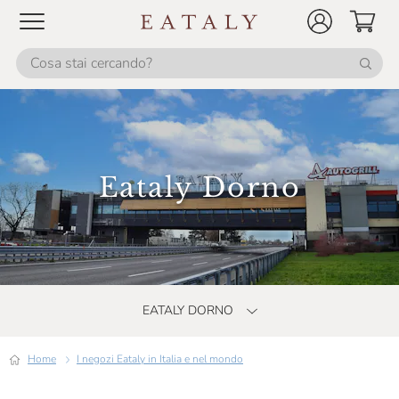
Eataly Dorno
EATALY DORNO
Home
I negozi Eataly in Italia e nel mondo