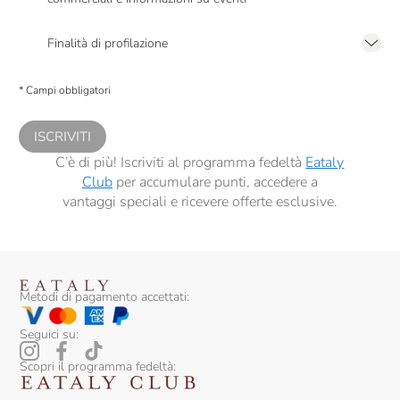
Presto a Eataly il mio consenso per le attività di marketing descritte al
punto
2.F dell’Informativa sulla Privacy
Finalità di profilazione
Presto a Eataly il consenso per trattare i miei dati per finalità di profilazione
descritte al
punto 2.E dell’Informativa sulla Privacy
, nonché per propormi
* Campi obbligatori
comunicazioni commerciali personalizzate, in caso di consenso prestato ai
sensi del precedente punto 1.
ISCRIVITI
C’è di più! Iscriviti al programma fedeltà
Eataly
Club
per accumulare punti, accedere a
vantaggi speciali e ricevere offerte esclusive.
Metodi di pagamento accettati:
Seguici su:
Scopri il programma fedeltà: