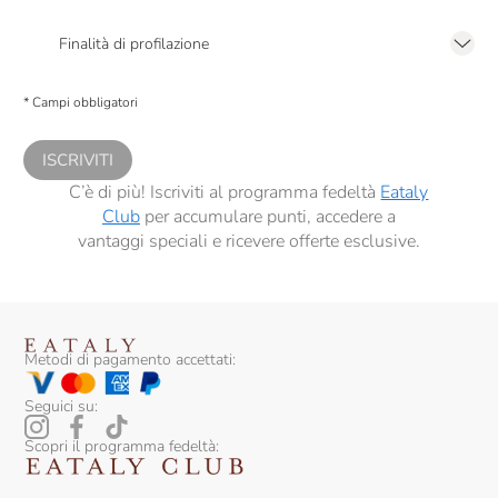
Presto a Eataly il mio consenso per le attività di marketing descritte al
punto
2.F dell’Informativa sulla Privacy
Finalità di profilazione
Presto a Eataly il consenso per trattare i miei dati per finalità di profilazione
descritte al
punto 2.E dell’Informativa sulla Privacy
, nonché per propormi
* Campi obbligatori
comunicazioni commerciali personalizzate, in caso di consenso prestato ai
sensi del precedente punto 1.
ISCRIVITI
C’è di più! Iscriviti al programma fedeltà
Eataly
Club
per accumulare punti, accedere a
vantaggi speciali e ricevere offerte esclusive.
Metodi di pagamento accettati:
Seguici su:
Scopri il programma fedeltà: