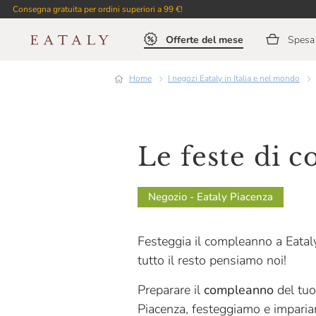
Consegna gratuita per ordini superiori a 99 €!
Offerte del mese
Spesa 
Home
I negozi Eataly in Italia e nel mondo
Le feste di 
Negozio - Eataly Piacenza
Festeggia il compleanno a Eataly P
tutto il resto pensiamo noi!
Preparare il
compleanno
del tuo
Piacenza, festeggiamo e imparia