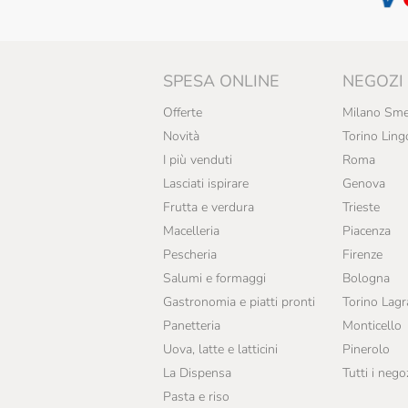
SPESA ONLINE
NEGOZI
Offerte
Milano Sme
Novità
Torino Ling
I più venduti
Roma
Lasciati ispirare
Genova
Frutta e verdura
Trieste
Macelleria
Piacenza
Pescheria
Firenze
Salumi e formaggi
Bologna
Gastronomia e piatti pronti
Torino Lag
Panetteria
Monticello
Uova, latte e latticini
Pinerolo
La Dispensa
Tutti i nego
Pasta e riso