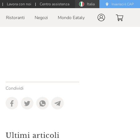
|
Lavora con noi
|
Centro assistenza
Italia
Inserisci il CAP
Ristoranti
Negozi
Mondo Eataly
Condividi
Ultimi articoli