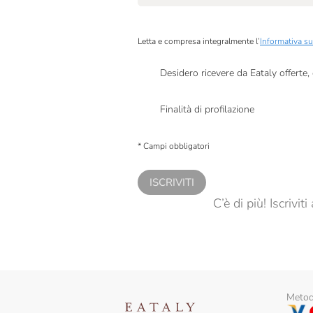
Letta e compresa integralmente l’
Informativa su
Desidero ricevere da Eataly offerte
Presto a Eataly il mio consenso per le attivit
Finalità di profilazione
Presto a Eataly il consenso per trattare i miei 
personalizzate, in caso di consenso prestato 
* Campi obbligatori
ISCRIVITI
C’è di più! Iscrivi
Metodi