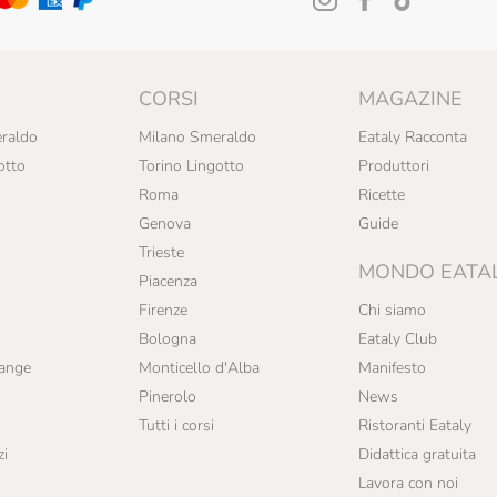
CORSI
MAGAZINE
raldo
Milano Smeraldo
Eataly Racconta
otto
Torino Lingotto
Produttori
Roma
Ricette
Genova
Guide
Trieste
MONDO EATA
Piacenza
Firenze
Chi siamo
Bologna
Eataly Club
range
Monticello d'Alba
Manifesto
Pinerolo
News
Tutti i corsi
Ristoranti Eataly
zi
Didattica gratuita
Lavora con noi