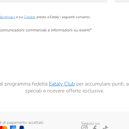
lla privacy
e sui
Cookie
, presto a Eataly i seguenti consensi:
, comunicazioni commerciali e informazioni su eventi
*
à di marketing descritte al
punto 2.F dell’Informativa sulla Privacy
dati per finalità di profilazione descritte al
punto 2.E dell’Informativa sulla Privacy
, nonché p
ai sensi del precedente punto 1.
ti al programma fedeltà
Eataly Club
per accumulare punti, a
speciali e ricevere offerte esclusive.
 di pagamento accettati:
Seguici su: