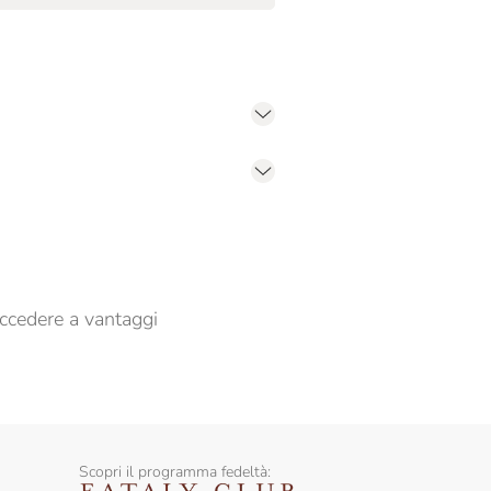
er propormi comunicazioni commerciali
ccedere a vantaggi
Scopri il programma fedeltà: