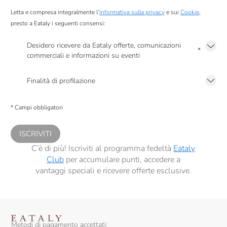
Letta e compresa integralmente l’
Informativa sulla privacy
e sui
Cookie
,
presto a Eataly i seguenti consensi:
Desidero ricevere da Eataly offerte, comunicazioni
*
commerciali e informazioni su eventi
Presto a Eataly il mio consenso per le attività di marketing descritte al
punto
2.F dell’Informativa sulla Privacy
Finalità di profilazione
Presto a Eataly il consenso per trattare i miei dati per finalità di profilazione
descritte al
punto 2.E dell’Informativa sulla Privacy
, nonché per propormi
* Campi obbligatori
comunicazioni commerciali personalizzate, in caso di consenso prestato ai
sensi del precedente punto 1.
ISCRIVITI
C’è di più! Iscriviti al programma fedeltà
Eataly
Club
per accumulare punti, accedere a
vantaggi speciali e ricevere offerte esclusive.
Metodi di pagamento accettati: