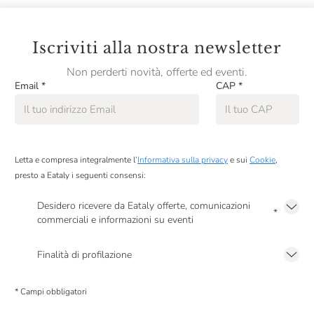
Iscriviti alla nostra newsletter
Non perderti novità, offerte ed eventi.
Email
*
CAP
*
Letta e compresa integralmente l’
Informativa sulla privacy
e sui
Cookie
,
presto a Eataly i seguenti consensi:
Desidero ricevere da Eataly offerte, comunicazioni
*
commerciali e informazioni su eventi
Presto a Eataly il mio consenso per le attività di marketing descritte al
punto
2.F dell’Informativa sulla Privacy
Finalità di profilazione
Presto a Eataly il consenso per trattare i miei dati per finalità di profilazione
descritte al
punto 2.E dell’Informativa sulla Privacy
, nonché per propormi
* Campi obbligatori
comunicazioni commerciali personalizzate, in caso di consenso prestato ai
sensi del precedente punto 1.