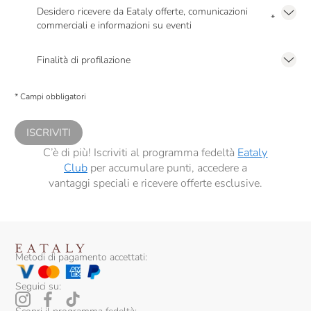
Desidero ricevere da Eataly offerte, comunicazioni
*
commerciali e informazioni su eventi
Presto a Eataly il mio consenso per le attività di marketing descritte al
punto
2.F dell’Informativa sulla Privacy
Finalità di profilazione
Presto a Eataly il consenso per trattare i miei dati per finalità di profilazione
descritte al
punto 2.E dell’Informativa sulla Privacy
, nonché per propormi
* Campi obbligatori
comunicazioni commerciali personalizzate, in caso di consenso prestato ai
sensi del precedente punto 1.
ISCRIVITI
C’è di più! Iscriviti al programma fedeltà
Eataly
Club
per accumulare punti, accedere a
vantaggi speciali e ricevere offerte esclusive.
Metodi di pagamento accettati:
Seguici su: