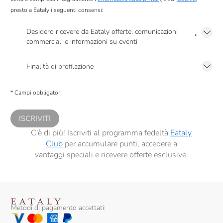
presto a Eataly i seguenti consensi:
Desidero ricevere da Eataly offerte, comunicazioni
*
commerciali e informazioni su eventi
Presto a Eataly il mio consenso per le attività di marketing descritte al
punto
2.F dell’Informativa sulla Privacy
Finalità di profilazione
Presto a Eataly il consenso per trattare i miei dati per finalità di profilazione
descritte al
punto 2.E dell’Informativa sulla Privacy
, nonché per propormi
* Campi obbligatori
comunicazioni commerciali personalizzate, in caso di consenso prestato ai
sensi del precedente punto 1.
ISCRIVITI
C’è di più! Iscriviti al programma fedeltà
Eataly
Club
per accumulare punti, accedere a
vantaggi speciali e ricevere offerte esclusive.
Metodi di pagamento accettati: