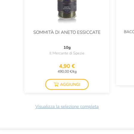
BACC
SOMMITÀ DI ANETO ESSICCATE
10g
Il Mercante di Spezie
4,90 €
490,00 €/kg
AGGIUNGI
Visualizza la selezione completa