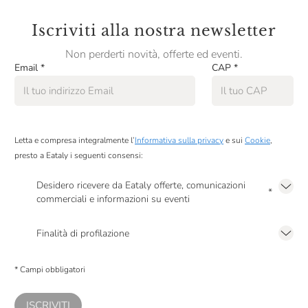
Iscriviti alla nostra newsletter
Non perderti novità, offerte ed eventi.
Email
*
CAP
*
Letta e compresa integralmente l’
Informativa sulla privacy
e sui
Cookie
,
presto a Eataly i seguenti consensi:
Desidero ricevere da Eataly offerte, comunicazioni
*
commerciali e informazioni su eventi
Presto a Eataly il mio consenso per le attività di marketing descritte al
punto
2.F dell’Informativa sulla Privacy
Finalità di profilazione
Presto a Eataly il consenso per trattare i miei dati per finalità di profilazione
descritte al
punto 2.E dell’Informativa sulla Privacy
, nonché per propormi
* Campi obbligatori
comunicazioni commerciali personalizzate, in caso di consenso prestato ai
sensi del precedente punto 1.
ISCRIVITI