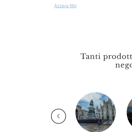
Azzera filtri
Alce Nero
Alice Prodotti Ittici
Alighiero Campostrini
Allegrini
Amica Chips
Tanti prodot
Angelo Parodi
nego
Antica Enotria
Antonella
Aroma Di Liguria
Attianese
Azienda Agricola San
Salvatore La Dispensa