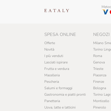
Castello Monaci
Metodi
Cavit
Ceci
Cedral Tassoni
SPESA ONLINE
NEGOZI
Celestina Fè
Offerte
Milano Sme
Novità
Torino Ling
Cereal Terra
I più venduti
Roma
Certosa Di Belriguardo
Lasciati ispirare
Genova
Frutta e verdura
Trieste
Chiarli
Macelleria
Piacenza
Chiostro Di Saronno
Pescheria
Firenze
Salumi e formaggi
Bologna
Cibaria
Gastronomia e piatti pronti
Torino Lag
Colombaio Di Cencio
Panetteria
Monticello
Uova, latte e latticini
Pinerolo
Conti Di Buscareto