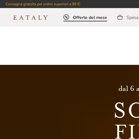
Consegna gratuita per ordini superiori a 99 €!
Offerte del mese
Spesa 