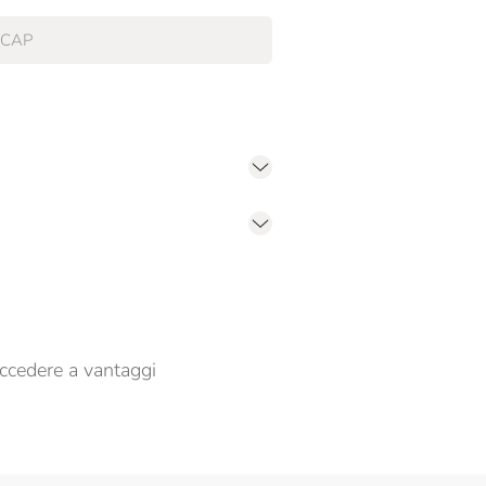
er propormi comunicazioni commerciali
ccedere a vantaggi