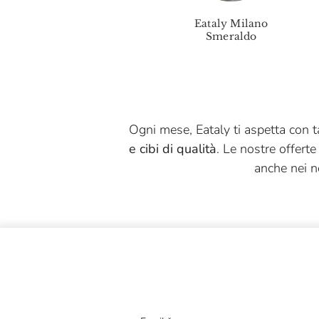
Bacalini
y
Eataly Pinerolo
Eataly Milano
Baglio Di Grisi
llo
Smeraldo
Baladin
Baratti & Milano
Bastianich
Ogni mese, Eataly ti aspetta con ta
Belfiore
e cibi di qualità
. Le nostre offerte
Berneri
anche nei n
Biancavigna
BioErmi
Birra Flea
Birranova
Biscottificio Del Roero