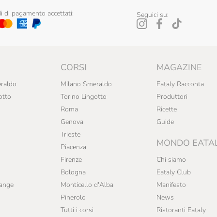
 di pagamento accettati:
Seguici su:
CORSI
MAGAZINE
raldo
Milano Smeraldo
Eataly Racconta
otto
Torino Lingotto
Produttori
Roma
Ricette
Genova
Guide
Trieste
MONDO EATA
Piacenza
Firenze
Chi siamo
Bologna
Eataly Club
range
Monticello d'Alba
Manifesto
Pinerolo
News
Tutti i corsi
Ristoranti Eataly