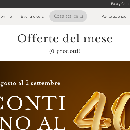
Eataly Club
online
Eventi e corsi
Per le aziende
Offerte del mese
(0 prodotti)