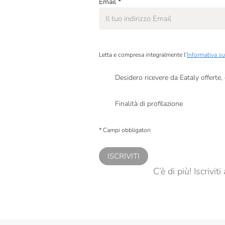
Email
*
Blue Marlin
Bordiga
Borgo Conventi
Letta e compresa integralmente l’
Informativa su
Campisi
Desidero ricevere da Eataly offerte
Campo Alle Comete
Presto a Eataly il mio consenso per le attivit
Campostrini X Eataly
Finalità di profilazione
Presto a Eataly il consenso per trattare i miei 
Cantina Valtidone
personalizzate, in caso di consenso prestato 
* Campi obbligatori
Carranco
ISCRIVITI
Cascina Bianca
C’è di più! Iscrivi
Cascina Valle Asinari
Caseificio Mambelli
Caseificio Trinei