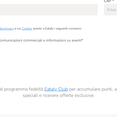
CAP
*
lla privacy
e sui
Cookie
, presto a Eataly i seguenti consensi:
, comunicazioni commerciali e informazioni su eventi
*
à di marketing descritte al
punto 2.F dell’Informativa sulla Privacy
dati per finalità di profilazione descritte al
punto 2.E dell’Informativa sulla Privacy
, nonché p
ai sensi del precedente punto 1.
ti al programma fedeltà
Eataly Club
per accumulare punti, a
speciali e ricevere offerte esclusive.