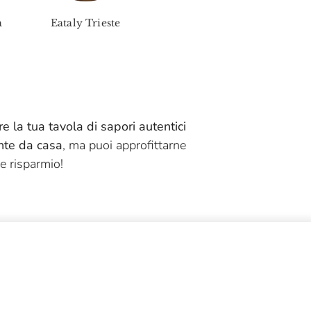
a
Eataly Trieste
Eataly Piacenza
Eata
ire la tua tavola di sapori autentici
te da casa
, ma puoi approfittarne
e risparmio!