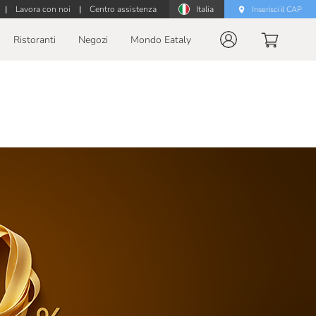
|
Lavora con noi
|
Centro assistenza
Italia
Inserisci il CAP
Ristoranti
Negozi
Mondo Eataly