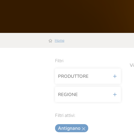
Home
Filtri
Vi
PRODUTTORE
REGIONE
Acetomodena
Afeltra
Emilia Romagna
Filtri attivi:
Agroittica Lombarda
Piemonte
Antignano
Albatros