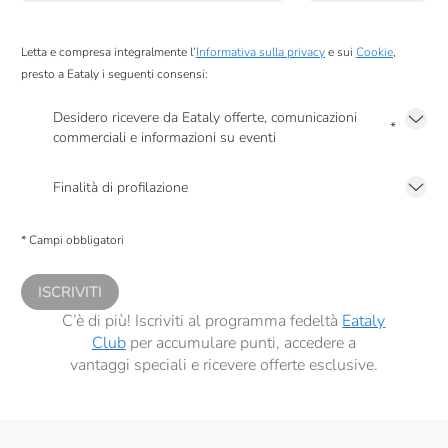
Pellegrino
Letta e compresa integralmente l’
Informativa sulla privacy
e sui
Cookie
,
Peroni
presto a Eataly i seguenti consensi:
Podere Cittadella
Desidero ricevere da Eataly offerte, comunicazioni
*
commerciali e informazioni su eventi
Poggio Al Tesoro
Presto a Eataly il mio consenso per le attività di marketing descritte al
punto
Raffo
2.F dell’Informativa sulla Privacy
Finalità di profilazione
Presto a Eataly il consenso per trattare i miei dati per finalità di profilazione
RealTea
descritte al
punto 2.E dell’Informativa sulla Privacy
, nonché per propormi
* Campi obbligatori
comunicazioni commerciali personalizzate, in caso di consenso prestato ai
Renato Ratti
sensi del precedente punto 1.
Riso Del Falasco
ISCRIVITI
C’è di più! Iscriviti al programma fedeltà
Eataly
Rocca Di Frassinello
Club
per accumulare punti, accedere a
vantaggi speciali e ricevere offerte esclusive.
Salmon & Co
Sangiolaro
Santa Tea