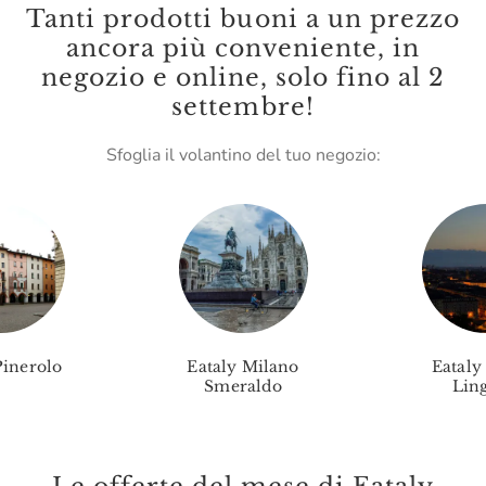
La Valletta
Tanti prodotti buoni a un prezzo
ancora più conveniente, in
La Zolla
negozio e online, solo fino al 2
Le Terre Di Don Peppe
settembre!
Le Vigne Di Zamò
Sfoglia il volantino del tuo negozio:
Leone
Lungarotti
Madama Oliva
Malenchini
Mamma Mia
Pinerolo
Eataly Milano
Eataly
Marc E Manuel Giro
Smeraldo
Ling
Marchese Raggio
Marchesi Migliorati