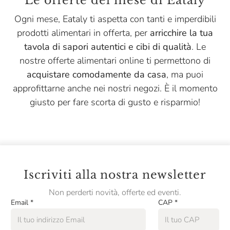
Le offerte del mese di Eataly
Marchesi Di Barolo
Ogni mese, Eataly ti aspetta con tanti e imperdibili
Mario Fongo
prodotti alimentari in offerta, per
arricchire la tua
tavola di sapori autentici e cibi di qualità
. Le
Massimago
nostre offerte alimentari online ti permettono di
Menabrea
acquistare comodamente da casa
, ma puoi
Montanaro
approfittarne anche nei nostri negozi. È il momento
giusto per fare scorta di gusto e risparmio!
Niasca Portofino
Nonino
Opperbacco
Pasta Fresca Rossi
Iscriviti alla nostra newsletter
Pasta Natura
Non perderti novità, offerte ed eventi.
Email
*
CAP
*
Pastificio Artusi
Pastificio Di Treviso