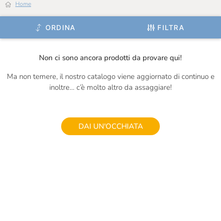
Guado Al Melo
Home
Hendrick's
ORDINA
FILTRA
Ignalat
Il Frutto Permesso
Non ci sono ancora prodotti da provare qui!
Il Mercante Di Spezie
Ma non temere, il nostro catalogo viene aggiornato di continuo e
inoltre… c’è molto altro da assaggiare!
Il Vallino
Inalpi
DAI UN'OCCHIATA
Is Veg
J.Gasco
Jam.m
La Granda
La Macelleria Di Eataly