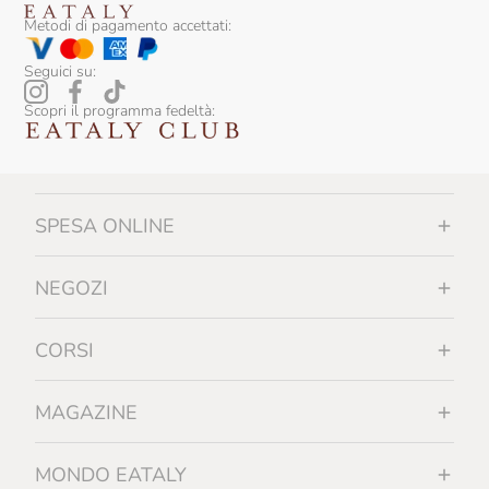
Metodi di pagamento accettati:
Santa Vittoria
Seguici su:
Sapone Di Un Tempo
Scopri il programma fedeltà:
Scyavuru
Sicily Food
Silvio Carta
SPESA ONLINE
Sirch
Slow Food Editore
NEGOZI
Slow Food Editore Per Eataly
CORSI
Smeralda
Sottolestelle
MAGAZINE
Sullali
MONDO EATALY