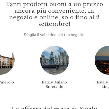
Tanti prodotti buoni a un prezzo
Leone
ancora più conveniente, in
negozio e online, solo fino al 2
Lungarotti
settembre!
Madama Oliva
Sfoglia il volantino del tuo negozio:
Malenchini
Mamma Mia
Marc E Manuel Giro
Marchese Raggio
Marchesi Migliorati
Pinerolo
Eataly Milano
Eataly
Marchesi Di Barolo
Smeraldo
Ling
Mario Fongo
Massimago