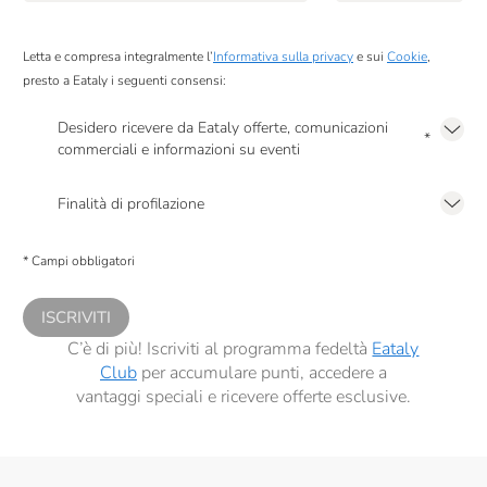
Poggio Al Tesoro
Raffo
Letta e compresa integralmente l’
Informativa sulla privacy
e sui
Cookie
,
presto a Eataly i seguenti consensi:
RealTea
Desidero ricevere da Eataly offerte, comunicazioni
Renato Ratti
*
commerciali e informazioni su eventi
Presto a Eataly il mio consenso per le attività di marketing descritte al
punto
Riso Del Falasco
2.F dell’Informativa sulla Privacy
Finalità di profilazione
Rocca Di Frassinello
Presto a Eataly il consenso per trattare i miei dati per finalità di profilazione
descritte al
punto 2.E dell’Informativa sulla Privacy
, nonché per propormi
Salmon & Co
* Campi obbligatori
comunicazioni commerciali personalizzate, in caso di consenso prestato ai
sensi del precedente punto 1.
Sangiolaro
ISCRIVITI
Santa Tea
C’è di più! Iscriviti al programma fedeltà
Eataly
Club
per accumulare punti, accedere a
Santa Vittoria
vantaggi speciali e ricevere offerte esclusive.
Sapone Di Un Tempo
Scyavuru