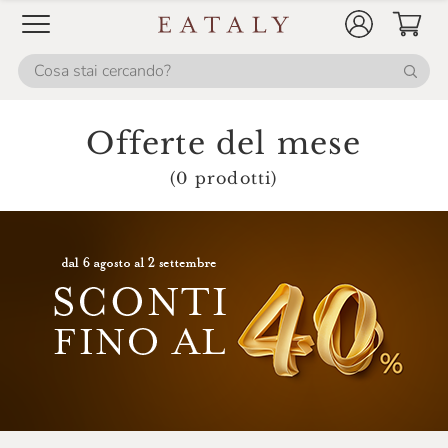
Fontanafredda
Fox Italia
Fresco Piada
Frescobaldi
Offerte del mese
Galvanina
(0 prodotti)
Gancia
Giavi
Gin Mare
Gli Aironi
Grondona
Guado Al Melo
Hendrick's