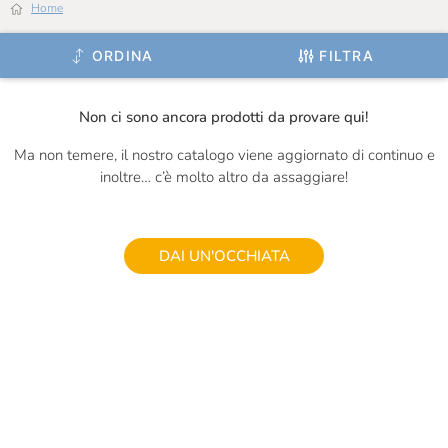
Home
Ignalat
ORDINA
FILTRA
Il Frutto Permesso
Il Mercante Di Spezie
Non ci sono ancora prodotti da provare qui!
Il Vallino
Ma non temere, il nostro catalogo viene aggiornato di continuo e
inoltre… c’è molto altro da assaggiare!
Inalpi
Is Veg
J.Gasco
DAI UN'OCCHIATA
Jam.m
La Valletta
La Zolla
Le Terre Di Don Peppe
Le Vigne Di Zamò