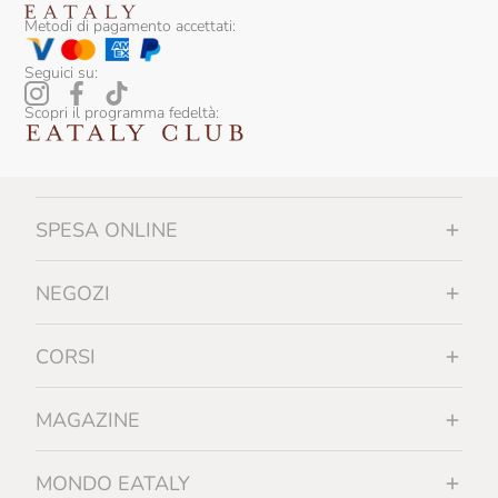
Sicily Food
Metodi di pagamento accettati:
Silvio Carta
Seguici su:
Sirch
Scopri il programma fedeltà:
Slow Food Editore
Slow Food Editore Per Eataly
SPESA ONLINE
Smeralda
Sottolestelle
NEGOZI
Sullali
CORSI
Tartuflanghe
Tenuta I Gelsi
MAGAZINE
Tenuta Rapitalà
MONDO EATALY
Tenute Lunelli