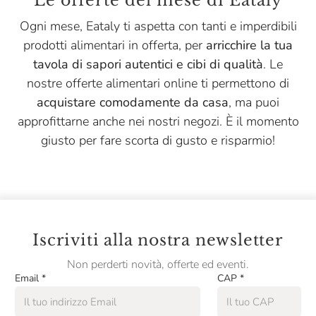
Le offerte del mese di Eataly
Menabrea
Ogni mese, Eataly ti aspetta con tanti e imperdibili
Montanaro
prodotti alimentari in offerta, per
arricchire la tua
Niasca Portofino
tavola di sapori autentici e cibi di qualità
. Le
nostre offerte alimentari online ti permettono di
Nonino
acquistare comodamente da casa
, ma puoi
Opperbacco
approfittarne anche nei nostri negozi. È il momento
Pasta Fresca Rossi
giusto per fare scorta di gusto e risparmio!
Pasta Natura
Pastificio Artusi
Pastificio Di Treviso
Iscriviti alla nostra newsletter
Pellegrino
Non perderti novità, offerte ed eventi.
Peroni
Email
*
CAP
*
Podere Cittadella