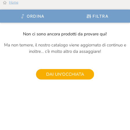
Home
Ignalat
ORDINA
FILTRA
Il Frutto Permesso
Il Mercante Di Spezie
Non ci sono ancora prodotti da provare qui!
Il Vallino
Ma non temere, il nostro catalogo viene aggiornato di continuo e
inoltre… c’è molto altro da assaggiare!
Inalpi
Is Veg
DAI UN'OCCHIATA
J.Gasco
Jam.m
La Valletta
La Zolla
Le Terre Di Don Peppe
Le Vigne Di Zamò