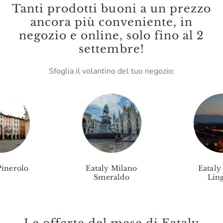
Tanti prodotti buoni a un prezzo
Leone
ancora più conveniente, in
negozio e online, solo fino al 2
Lungarotti
settembre!
Madama Oliva
Sfoglia il volantino del tuo negozio:
Malenchini
Mamma Mia
Marc E Manuel Giro
Marchese Raggio
Marchesi Migliorati
Pinerolo
Eataly Milano
Eataly
Marchesi Di Barolo
Smeraldo
Ling
Mario Fongo
Massimago