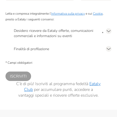
Poggio Al Tesoro
Raffo
Letta e compresa integralmente l’
Informativa sulla privacy
e sui
Cookie
,
presto a Eataly i seguenti consensi:
RealTea
Desidero ricevere da Eataly offerte, comunicazioni
*
Renato Ratti
commerciali e informazioni su eventi
Presto a Eataly il mio consenso per le attività di marketing descritte al
punto
Riso Del Falasco
2.F dell’Informativa sulla Privacy
Finalità di profilazione
Rocca Di Frassinello
Presto a Eataly il consenso per trattare i miei dati per finalità di profilazione
descritte al
punto 2.E dell’Informativa sulla Privacy
, nonché per propormi
* Campi obbligatori
Salmon & Co
comunicazioni commerciali personalizzate, in caso di consenso prestato ai
sensi del precedente punto 1.
Sangiolaro
ISCRIVITI
Santa Tea
C’è di più! Iscriviti al programma fedeltà
Eataly
Club
per accumulare punti, accedere a
Santa Vittoria
vantaggi speciali e ricevere offerte esclusive.
Sapone Di Un Tempo
Scyavuru