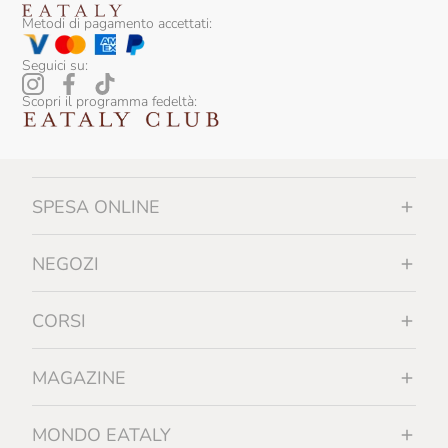
Sicily Food
Metodi di pagamento accettati:
Silvio Carta
Seguici su:
Sirch
Scopri il programma fedeltà:
Slow Food Editore
Slow Food Editore Per Eataly
SPESA ONLINE
Smeralda
Sottolestelle
NEGOZI
Sullali
CORSI
Tartuflanghe
Tenuta I Gelsi
MAGAZINE
Tenuta Rapitalà
MONDO EATALY
Tenute Lunelli