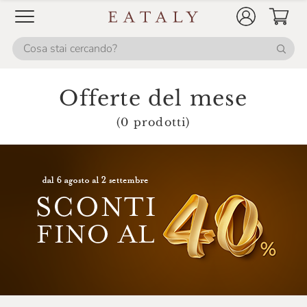
Fontanafredda
Fox Italia
Fresco Piada
Frescobaldi
Offerte del mese
Galvanina
(0 prodotti)
Gancia
Giavi
Gin Mare
Gli Aironi
Grondona
Guado Al Melo
Hendrick's