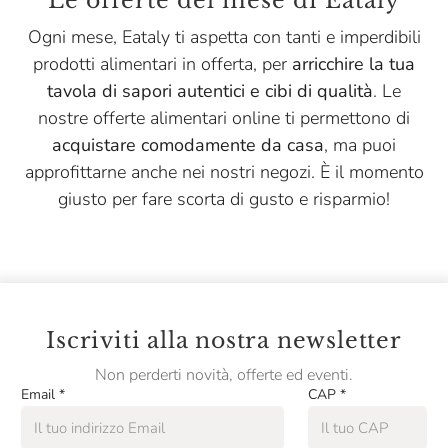
Le offerte del mese di Eataly
Menabrea
Ogni mese, Eataly ti aspetta con tanti e imperdibili
Montanaro
prodotti alimentari in offerta, per
arricchire la tua
Niasca Portofino
tavola di sapori autentici e cibi di qualità
. Le
nostre offerte alimentari online ti permettono di
Nonino
acquistare comodamente da casa
, ma puoi
Opperbacco
approfittarne anche nei nostri negozi. È il momento
Pasta Fresca Rossi
giusto per fare scorta di gusto e risparmio!
Pasta Natura
Pastificio Artusi
Pastificio Di Treviso
Iscriviti alla nostra newsletter
Pellegrino
Non perderti novità, offerte ed eventi.
Peroni
Email
*
CAP
*
Podere Cittadella