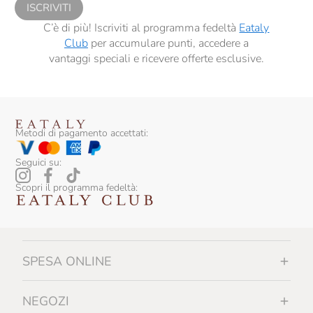
Silvio Carta
ISCRIVITI
C’è di più! Iscriviti al programma fedeltà
Eataly
Sirch
Club
per accumulare punti, accedere a
Slow Food Editore
vantaggi speciali e ricevere offerte esclusive.
Slow Food Editore Per Eataly
Smeralda
Metodi di pagamento accettati:
Sottolestelle
Seguici su:
Sullali
Scopri il programma fedeltà:
Tartuflanghe
Tenuta I Gelsi
Tenuta Rapitalà
SPESA ONLINE
Tenute Lunelli
Terre Di Puglia
NEGOZI