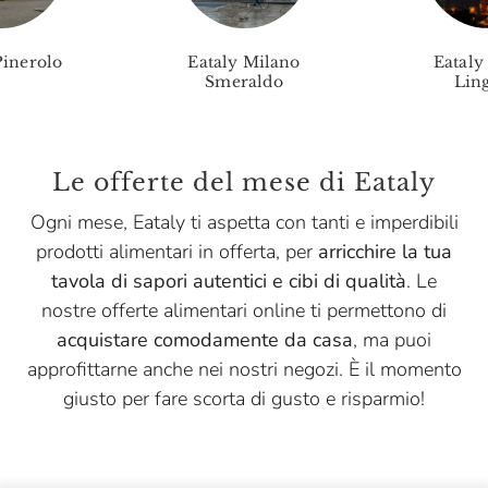
Niasca Portofino
Pinerolo
Eataly Milano
Eataly
Nonino
Smeraldo
Ling
Opperbacco
Pasta Fresca Rossi
Le offerte del mese di Eataly
Pasta Natura
Ogni mese, Eataly ti aspetta con tanti e imperdibili
Pastificio Artusi
prodotti alimentari in offerta, per
arricchire la tua
Pastificio Di Treviso
tavola di sapori autentici e cibi di qualità
. Le
nostre offerte alimentari online ti permettono di
Pellegrino
acquistare comodamente da casa
, ma puoi
Peroni
approfittarne anche nei nostri negozi. È il momento
giusto per fare scorta di gusto e risparmio!
Podere Cittadella
Poggio Al Tesoro
Raffo