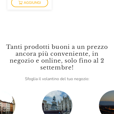
AGGIUNGI
Lungarotti
Madama Oliva
Malenchini
Mamma Mia
Marc E Manuel Giro
Tanti prodotti buoni a un prezzo
ancora più conveniente, in
Marchese Raggio
negozio e online, solo fino al 2
Marchesi Migliorati
settembre!
Marchesi Di Barolo
Sfoglia il volantino del tuo negozio:
Mario Fongo
Massimago
Menabrea
Montanaro