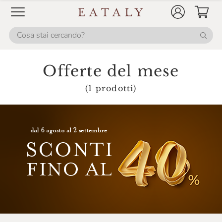
Fox Italia
Fresco Piada
Frescobaldi
Galvanina
Offerte del mese
Gancia
(1 prodotti)
Giavi
Gin Mare
Gli Aironi
Grondona
Guado Al Melo
Hendrick's
Ignalat