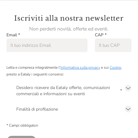
RealTea
Iscriviti alla nostra newsletter
Renato Ratti
Non perderti novità, offerte ed eventi.
Riso Del Falasco
Email
*
CAP
*
Rocca Di Frassinello
Salmon & Co
Letta e compresa integralmente l’
Informativa sulla privacy
e sui
Cookie
,
Sangiolaro
presto a Eataly i seguenti consensi:
Santa Tea
Desidero ricevere da Eataly offerte, comunicazioni
*
Santa Vittoria
commerciali e informazioni su eventi
Presto a Eataly il mio consenso per le attività di marketing descritte al
punto
Sapone Di Un Tempo
2.F dell’Informativa sulla Privacy
Finalità di profilazione
Scyavuru
Presto a Eataly il consenso per trattare i miei dati per finalità di profilazione
descritte al
punto 2.E dell’Informativa sulla Privacy
, nonché per propormi
* Campi obbligatori
comunicazioni commerciali personalizzate, in caso di consenso prestato ai
Sicily Food
sensi del precedente punto 1.