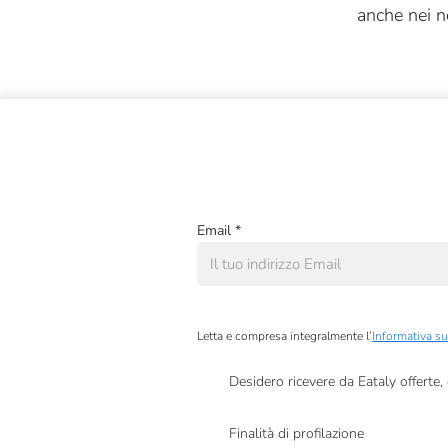
anche nei n
Bordiga
Borgo Conventi
Borgogno
Brandini
BrewDog
Ca' Verde
Email
*
Campostrini
Campostrini Green
Letta e compresa integralmente l’
Informativa su
Campostrini X Eataly
Cantina Valtidone
Desidero ricevere da Eataly offerte
Presto a Eataly il mio consenso per le attivit
Cantine San Marzano
Finalità di profilazione