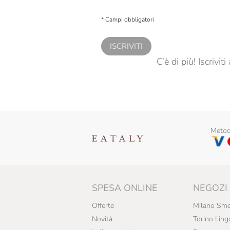
Carranco
Presto a Eataly il consenso per trattare i miei 
personalizzate, in caso di consenso prestato 
* Campi obbligatori
Caseificio Il Fiorino
Caseificio Mambelli
ISCRIVITI
C’è di più! Iscrivi
Cavit
Cedral Tassoni
Celestina Fè
Cereal Terra
Metodi
Chiarli
Chiaverini Firenze
Collavini
SPESA ONLINE
NEGOZI
Collebianco
Offerte
Milano Sme
Colombaio Di Cencio
Novità
Torino Ling