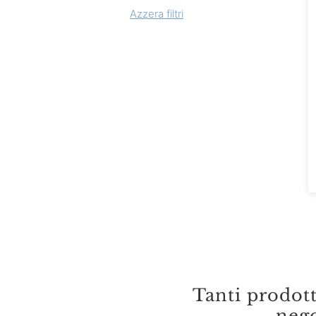
Azzera filtri
Alice Prodotti Ittici
Alicos
Allegro Natura X Eataly
Amica Chips
Andreola
Angelo Parodi
Antica Enotria
Antico Podere Bernardi
Antignano
Araj
Argiolas
Tanti prodot
Arianna Occhipinti
nego