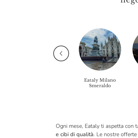
Baglio Di Grisi
Baladin
Baratti & Milano
Bastianich
Beppino Occelli
Bertagni 1882
BiancoViso
y
Eataly Pinerolo
Eataly Milano
llo
Smeraldo
BioErmi
Birra Flea
Birrificio Del Ducato
Ogni mese, Eataly ti aspetta con ta
Biscottificio Del Roero
e cibi di qualità
. Le nostre offerte
Blue Marlin