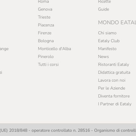
Roma
Ricette
Genova
Guide
Trieste
MONDO EATA
Piacenza
Firenze
Chi siamo
Bologna
Eataly Club
range
Monticello d'Alba
Manifesto
Pinerolo
News
Tutti i corsi
Ristoranti Eataly
zi
Didattica gratuita
Lavora con noi
Per le Aziende
Diventa fornitore
I Partner di Eataly
UE) 2018/848 - operatore controllato n. 28516 - Organismo di contro