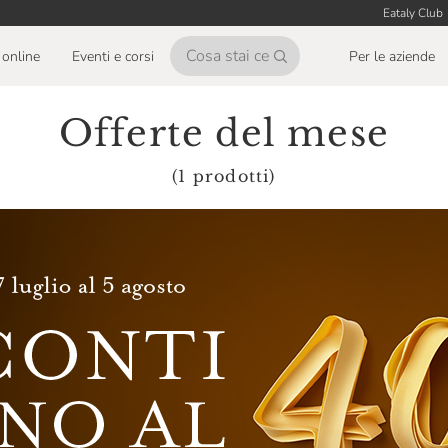
Eataly Club
online
Eventi e corsi
Per le aziende
Offerte del mese
(1 prodotti)