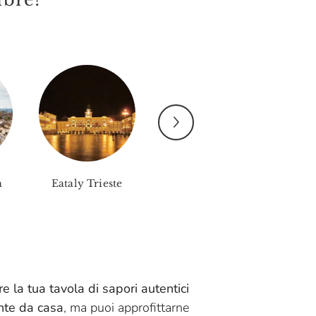
a
Eataly Trieste
Eataly Piacenza
Eata
ire la tua tavola di sapori autentici
te da casa
, ma puoi approfittarne