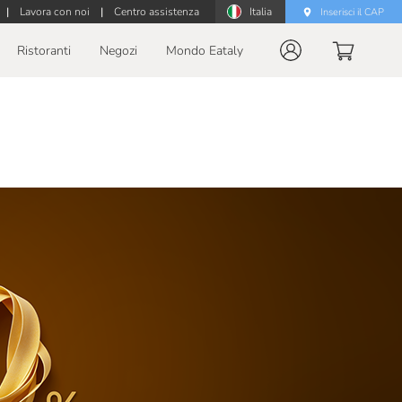
|
Lavora con noi
|
Centro assistenza
Italia
Inserisci il CAP
Ristoranti
Negozi
Mondo Eataly