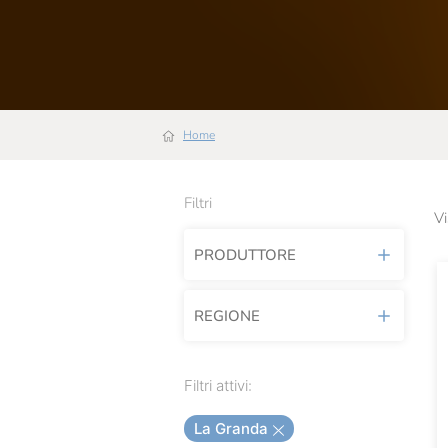
Home
Filtri
Vi
PRODUTTORE
REGIONE
Achouffe
Afeltra
Lombardia
Filtri attivi:
Agroittica Lombarda
Piemonte
La Granda
Alce Nero