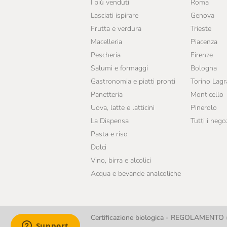
I più venduti
Roma
Colpaola
Lasciati ispirare
Genova
Cooperativa Agricola
Frutta e verdura
Trieste
Aurora
Macelleria
Piacenza
Creuza De Mà
Pescheria
Firenze
Salumi e formaggi
Bologna
Crispino
Gastronomia e piatti pronti
Torino Lag
Cuore Veg
Panetteria
Monticello
Uova, latte e latticini
Pinerolo
Dalpian
La Dispensa
Tutti i nego
Demil
Pasta e riso
Dolci
Deseo
Vino, birra e alcolici
Di Leva
Acqua e bevande analcoliche
Dogliani
Domori
Certificazione biologica - REGOLAMENTO (
Dott. Nicola