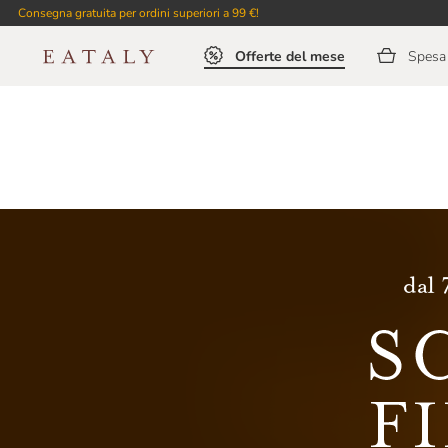
Consegna gratuita per ordini superiori a 99 €!
Offerte del mese
Spesa 