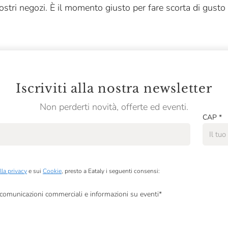
ostri negozi. È il momento giusto per fare scorta di gusto 
Iscriviti alla nostra newsletter
Non perderti novità, offerte ed eventi.
CAP
*
lla privacy
e sui
Cookie
, presto a Eataly i seguenti consensi:
, comunicazioni commerciali e informazioni su eventi
*
à di marketing descritte al
punto 2.F dell’Informativa sulla Privacy