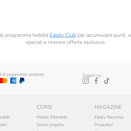
dati per finalità di profilazione descritte al
punto 2.E dell’Informativa sulla Privacy
, nonché p
ai sensi del precedente punto 1.
ti al programma fedeltà
Eataly Club
per accumulare punti, a
speciali e ricevere offerte esclusive.
 di pagamento accettati:
Seguici su:
CORSI
MAGAZINE
raldo
Milano Smeraldo
Eataly Racconta
otto
Torino Lingotto
Produttori