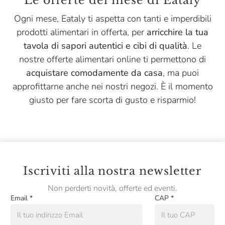
Le offerte del mese di Eataly
Mario Fongo
Ogni mese, Eataly ti aspetta con tanti e imperdibili
Massimago
prodotti alimentari in offerta, per
arricchire la tua
Menabrea
tavola di sapori autentici e cibi di qualità
. Le
nostre offerte alimentari online ti permettono di
Montanaro
acquistare comodamente da casa
, ma puoi
Niasca Portofino
approfittarne anche nei nostri negozi. È il momento
Nonino
giusto per fare scorta di gusto e risparmio!
Opperbacco
Pasta Fresca Rossi
Pasta Natura
Iscriviti alla nostra newsletter
Pastificio Artusi
Non perderti novità, offerte ed eventi.
Pastificio Di Treviso
Email
*
CAP
*
Pellegrino