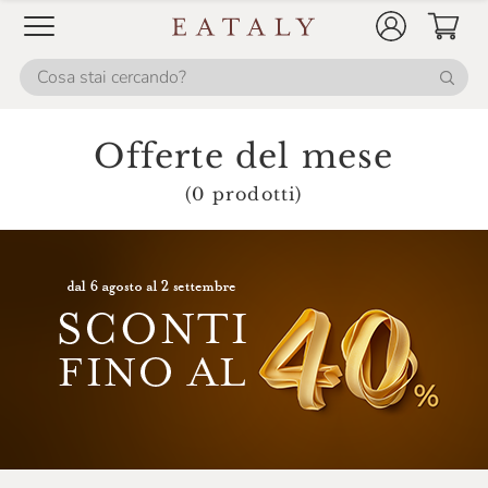
Fontanafredda
Fox Italia
Fresco Piada
Frescobaldi
Offerte del mese
Galvanina
(0 prodotti)
Gancia
Giavi
Gin Mare
Gli Aironi
Grondona
Guado Al Melo
Hendrick's