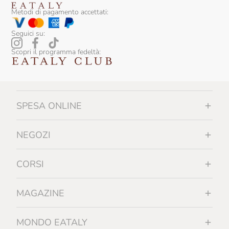
Sapone Di Un Tempo
Metodi di pagamento accettati:
Scyavuru
Seguici su:
Sicily Food
Scopri il programma fedeltà:
Silvio Carta
Sirch
SPESA ONLINE
Slow Food Editore
Slow Food Editore Per Eataly
NEGOZI
Smeralda
CORSI
Sottolestelle
Sullali
MAGAZINE
Tartuflanghe
MONDO EATALY
Tenuta I Gelsi