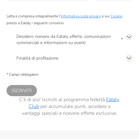
Peroni
Podere Cittadella
Letta e compresa integralmente l’
Informativa sulla privacy
e sui
Cookie
,
presto a Eataly i seguenti consensi:
Poggio Al Tesoro
Desidero ricevere da Eataly offerte, comunicazioni
Raffo
*
commerciali e informazioni su eventi
Presto a Eataly il mio consenso per le attività di marketing descritte al
punto
RealTea
2.F dell’Informativa sulla Privacy
Finalità di profilazione
Renato Ratti
Presto a Eataly il consenso per trattare i miei dati per finalità di profilazione
descritte al
punto 2.E dell’Informativa sulla Privacy
, nonché per propormi
Riso Del Falasco
* Campi obbligatori
comunicazioni commerciali personalizzate, in caso di consenso prestato ai
sensi del precedente punto 1.
Rocca Di Frassinello
ISCRIVITI
Salmon & Co
C’è di più! Iscriviti al programma fedeltà
Eataly
Club
per accumulare punti, accedere a
Sangiolaro
vantaggi speciali e ricevere offerte esclusive.
Santa Tea
Santa Vittoria