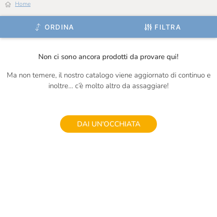
Home
Ignalat
ORDINA
FILTRA
Il Frutto Permesso
Il Mercante Di Spezie
Non ci sono ancora prodotti da provare qui!
Il Vallino
Ma non temere, il nostro catalogo viene aggiornato di continuo e
inoltre… c’è molto altro da assaggiare!
Inalpi
Is Veg
J.Gasco
DAI UN'OCCHIATA
Jam.m
La Granda
La Macelleria Di Eataly
La Valletta
La Zolla