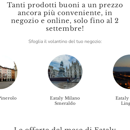
Tanti prodotti buoni a un prezzo
Le Terre Di Don Peppe
ancora più conveniente, in
negozio e online, solo fino al 2
Le Vigne Di Zamò
settembre!
Leone
Sfoglia il volantino del tuo negozio:
Lungarotti
Madama Oliva
Malenchini
Mamma Mia
Marc E Manuel Giro
Pinerolo
Eataly Milano
Eataly
Marchese Raggio
Smeraldo
Ling
Marchesi Migliorati
Marchesi Di Barolo