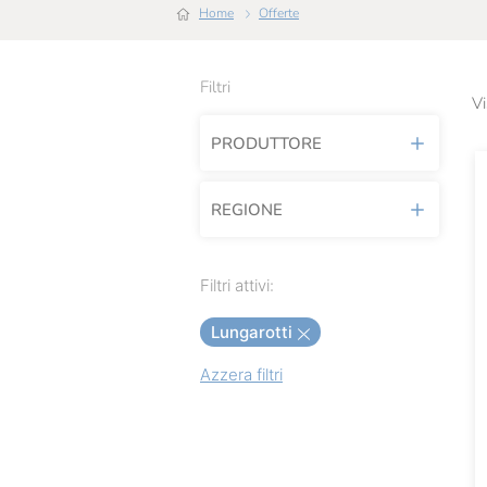
Home
Offerte
Filtri
Vi
PRODUTTORE
REGIONE
Allegrini
Antica Enotria
Umbria
Filtri attivi:
Baglio Di Grisi
Lungarotti
Baladin
Azzera filtri
Bastianich
Biancavigna
Birra Flea