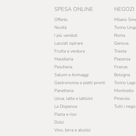
Guado Al Melo
SPESA ONLINE
NEGOZI
La Zolla
Offerte
Milano Sme
Le Vigne Di Zamò
Novità
Torino Ling
Lungarotti
I più venduti
Roma
Lasciati ispirare
Genova
Malenchini
Frutta e verdura
Trieste
Marchese Raggio
Macelleria
Piacenza
Pescheria
Firenze
Marchesi Migliorati
Salumi e formaggi
Bologna
Marchesi Di Barolo
Gastronomia e piatti pronti
Torino Lag
Panetteria
Monticello
Massimago
Uova, latte e latticini
Pinerolo
Menabrea
La Dispensa
Tutti i nego
Pasta e riso
Opperbacco
Dolci
Pellegrino
Vino, birra e alcolici