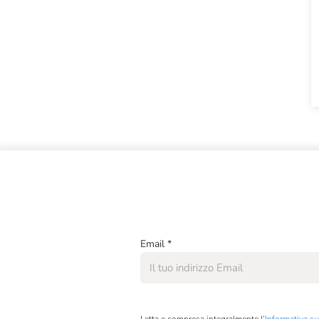
Birranova
Borgo Conventi
Bric Cenciurio
Campo Alle Comete
Cantina Valtidone
Carranco
Cascina Valle Asinari
Castello Monaci
Cavit
Email
*
Ceci
Celestina Fè
Certosa Di Belriguardo