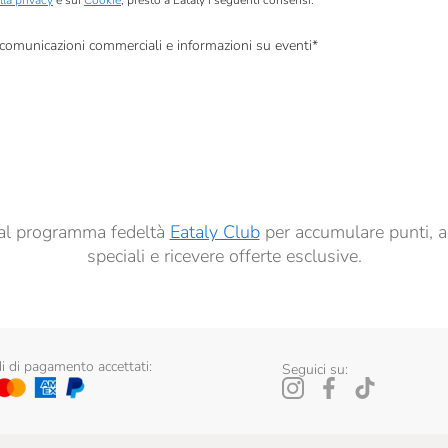
lla privacy
e sui
Cookie
, presto a Eataly i seguenti consensi:
, comunicazioni commerciali e informazioni su eventi
*
à di marketing descritte al
punto 2.F dell’Informativa sulla Privacy
dati per finalità di profilazione descritte al
punto 2.E dell’Informativa sulla Privacy
, nonché p
ai sensi del precedente punto 1.
ti al programma fedeltà
Eataly Club
per accumulare punti, a
speciali e ricevere offerte esclusive.
 di pagamento accettati:
Seguici su: