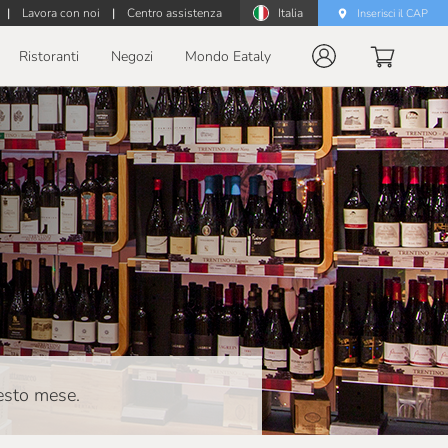
|
Lavora con noi
|
Centro assistenza
Italia
Inserisci il CAP
Ristoranti
Negozi
Mondo Eataly
uesto mese.