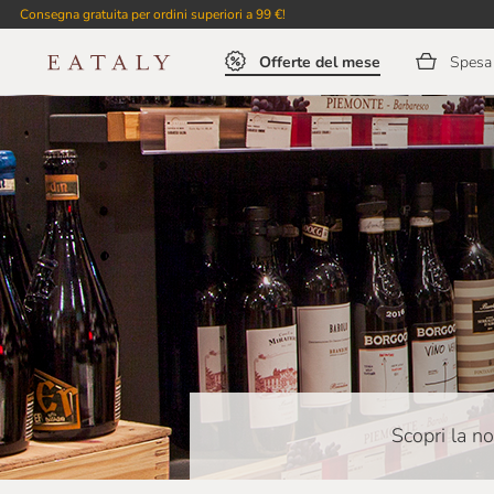
Consegna gratuita per ordini superiori a 99 €!
Offerte del mese
Spesa 
Scopri la no