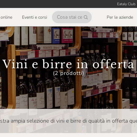
Eataly Club
online
Eventi e corsi
Per le aziende
Vini e birre in offerta
(2 prodotti)
stra ampia selezione di vini e birre di qualità in offerta q