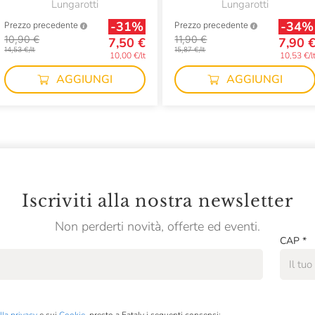
Lungarotti
Lungarotti
-31%
-34%
Prezzo precedente
Prezzo precedente
10,90 €
11,90 €
7,50 €
7,90 
14,53 €/lt
15,87 €/lt
10,00 €/lt
10,53 €/l
AGGIUNGI
AGGIUNGI
Iscriviti alla nostra newsletter
Non perderti novità, offerte ed eventi.
CAP
*