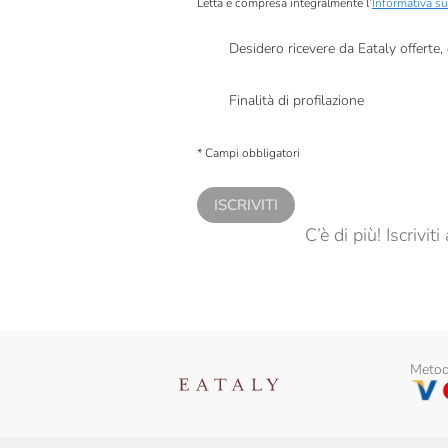
Letta e compresa integralmente l’
Informativa su
Desidero ricevere da Eataly offerte
Presto a Eataly il mio consenso per le attivit
Finalità di profilazione
Presto a Eataly il consenso per trattare i miei 
personalizzate, in caso di consenso prestato 
* Campi obbligatori
ISCRIVITI
C’è di più! Iscrivi
Metodi