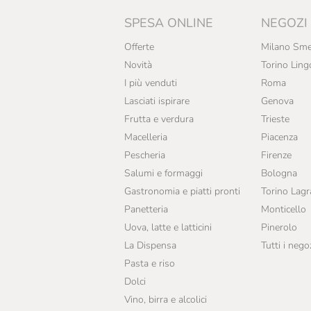
SPESA ONLINE
NEGOZI
Offerte
Milano Sme
Novità
Torino Ling
I più venduti
Roma
Lasciati ispirare
Genova
Frutta e verdura
Trieste
Macelleria
Piacenza
Pescheria
Firenze
Salumi e formaggi
Bologna
Gastronomia e piatti pronti
Torino Lag
Panetteria
Monticello
Uova, latte e latticini
Pinerolo
La Dispensa
Tutti i nego
Pasta e riso
Dolci
Vino, birra e alcolici