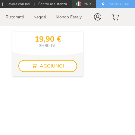
|
Lavora con noi
|
Centro assistenza
Italia
Inserisci il CAP
Ristoranti
Negozi
Mondo Eataly
19,90 €
39,80 €/lt
AGGIUNGI