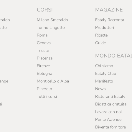
CORSI
MAGAZINE
raldo
Milano Smeraldo
Eataly Racconta
otto
Torino Lingotto
Produttori
Roma
Ricette
Genova
Guide
Trieste
MONDO EATA
Piacenza
Firenze
Chi siamo
Bologna
Eataly Club
range
Monticello d'Alba
Manifesto
Pinerolo
News
Tutti i corsi
Ristoranti Eataly
zi
Didattica gratuita
Lavora con noi
Per le Aziende
Diventa fornitore