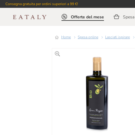
Consegna gratuita per ordini superiori a 99 €!
Offerte del mese
Spesa 
Home
Spesa online
Lasciati ispirare