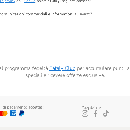
lla privacy
e sui
Cookie
, presto a Eataly i seguenti consensi:
, comunicazioni commerciali e informazioni su eventi
*
à di marketing descritte al
punto 2.F dell’Informativa sulla Privacy
dati per finalità di profilazione descritte al
punto 2.E dell’Informativa sulla Privacy
, nonché p
ai sensi del precedente punto 1.
ti al programma fedeltà
Eataly Club
per accumulare punti, a
speciali e ricevere offerte esclusive.
 di pagamento accettati:
Seguici su: