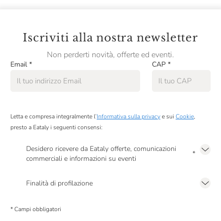
Iscriviti alla nostra newsletter
Non perderti novità, offerte ed eventi.
Email
*
CAP
*
Letta e compresa integralmente l’
Informativa sulla privacy
e sui
Cookie
,
presto a Eataly i seguenti consensi:
Desidero ricevere da Eataly offerte, comunicazioni
*
commerciali e informazioni su eventi
Presto a Eataly il mio consenso per le attività di marketing descritte al
punto
2.F dell’Informativa sulla Privacy
Finalità di profilazione
Presto a Eataly il consenso per trattare i miei dati per finalità di profilazione
descritte al
punto 2.E dell’Informativa sulla Privacy
, nonché per propormi
* Campi obbligatori
comunicazioni commerciali personalizzate, in caso di consenso prestato ai
sensi del precedente punto 1.