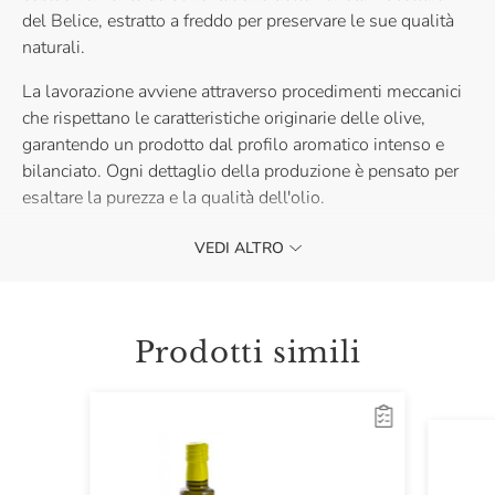
del Belice, estratto a freddo per preservare le sue qualità
naturali.
La lavorazione avviene attraverso procedimenti meccanici
che rispettano le caratteristiche originarie delle olive,
garantendo un prodotto dal profilo aromatico intenso e
bilanciato. Ogni dettaglio della produzione è pensato per
esaltare la purezza e la qualità dell'olio.
Ideale per arricchire insalate, legumi e formaggi a crudo,
VEDI ALTRO
oppure per valorizzare arrosti, sughi e piatti di carne,
regalando un tocco autentico alle vostre preparazioni
culinarie.
Prodotti simili