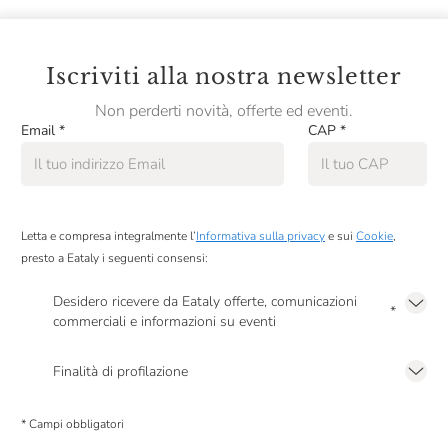
Iscriviti alla nostra newsletter
Non perderti novità, offerte ed eventi.
Email
*
CAP
*
Letta e compresa integralmente l’
Informativa sulla privacy
e sui
Cookie
,
presto a Eataly i seguenti consensi:
Desidero ricevere da Eataly offerte, comunicazioni
*
commerciali e informazioni su eventi
Presto a Eataly il mio consenso per le attività di marketing descritte al
punto
2.F dell’Informativa sulla Privacy
Finalità di profilazione
Presto a Eataly il consenso per trattare i miei dati per finalità di profilazione
descritte al
punto 2.E dell’Informativa sulla Privacy
, nonché per propormi
* Campi obbligatori
comunicazioni commerciali personalizzate, in caso di consenso prestato ai
sensi del precedente punto 1.