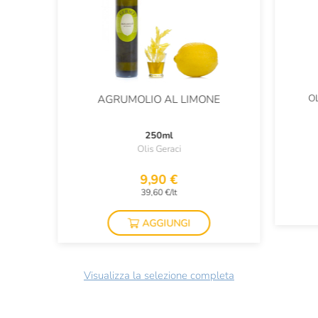
O
AGRUMOLIO AL LIMONE
250ml
Olis Geraci
9,90 €
39,60 €/lt
AGGIUNGI
Visualizza la selezione completa