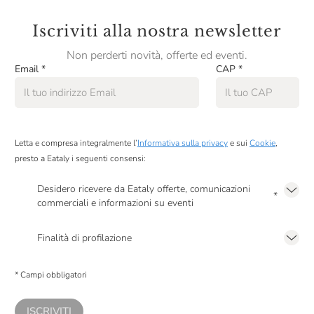
Iscriviti alla nostra newsletter
Non perderti novità, offerte ed eventi.
Email
*
CAP
*
Letta e compresa integralmente l’
Informativa sulla privacy
e sui
Cookie
,
presto a Eataly i seguenti consensi:
Desidero ricevere da Eataly offerte, comunicazioni
*
commerciali e informazioni su eventi
Presto a Eataly il mio consenso per le attività di marketing descritte al
punto
2.F dell’Informativa sulla Privacy
Finalità di profilazione
Presto a Eataly il consenso per trattare i miei dati per finalità di profilazione
descritte al
punto 2.E dell’Informativa sulla Privacy
, nonché per propormi
* Campi obbligatori
comunicazioni commerciali personalizzate, in caso di consenso prestato ai
sensi del precedente punto 1.
ISCRIVITI