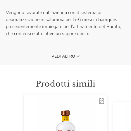
Vengono lavorate dall'azienda con il sistema di
deamarizzazione in salamoia per 5-6 mesi in barriques
precedentemente impiegate per l'affinamento del Barolo,
che conferisce alle olive un sapore unico.
VEDI ALTRO
Le Olive Taggiasche Asciutte sono ideali per dare un tocco
in più a pane e focacce e irresistibili come stuzzichini per
gli aperitivi. Acquistale per provare un sapore davvero
unico.
Prodotti simili