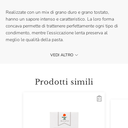
Realizzate con un mix di grano duro e grano tostato,
hanno un sapore intenso e caratteristico. La loro forma
concava permette di trattenere perfettamente ogni tipo di
condimento, mentre l’essiccazione lenta preserva al
meglio le qualità della pasta.
VEDI ALTRO
Prova le Orecchiette di Grano Arso di Agricola del Sole
con pomodori secchi e alici per un piatto ricco di gusto.
Acquistale e porta in tavola un pezzo di Puglia autentica.
Prodotti simili