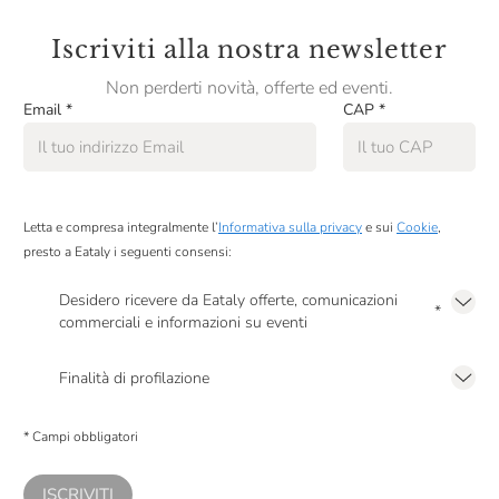
Iscriviti alla nostra newsletter
Non perderti novità, offerte ed eventi.
Email
*
CAP
*
Letta e compresa integralmente l’
Informativa sulla privacy
e sui
Cookie
,
presto a Eataly i seguenti consensi:
Desidero ricevere da Eataly offerte, comunicazioni
*
commerciali e informazioni su eventi
Presto a Eataly il mio consenso per le attività di marketing descritte al
punto
2.F dell’Informativa sulla Privacy
Finalità di profilazione
Presto a Eataly il consenso per trattare i miei dati per finalità di profilazione
descritte al
punto 2.E dell’Informativa sulla Privacy
, nonché per propormi
* Campi obbligatori
comunicazioni commerciali personalizzate, in caso di consenso prestato ai
sensi del precedente punto 1.
ISCRIVITI