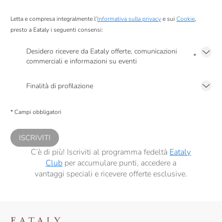
Letta e compresa integralmente l’
Informativa sulla privacy
e sui
Cookie
,
presto a Eataly i seguenti consensi:
Desidero ricevere da Eataly offerte, comunicazioni
*
commerciali e informazioni su eventi
Presto a Eataly il mio consenso per le attività di marketing descritte al
punto
2.F dell’Informativa sulla Privacy
Finalità di profilazione
Presto a Eataly il consenso per trattare i miei dati per finalità di profilazione
descritte al
punto 2.E dell’Informativa sulla Privacy
, nonché per propormi
* Campi obbligatori
comunicazioni commerciali personalizzate, in caso di consenso prestato ai
sensi del precedente punto 1.
ISCRIVITI
C’è di più! Iscriviti al programma fedeltà
Eataly
Club
per accumulare punti, accedere a
vantaggi speciali e ricevere offerte esclusive.