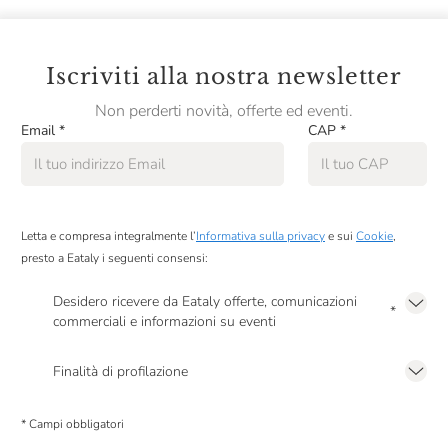
Iscriviti alla nostra newsletter
Non perderti novità, offerte ed eventi.
Email
*
CAP
*
Letta e compresa integralmente l’
Informativa sulla privacy
e sui
Cookie
,
presto a Eataly i seguenti consensi:
Desidero ricevere da Eataly offerte, comunicazioni
*
commerciali e informazioni su eventi
Presto a Eataly il mio consenso per le attività di marketing descritte al
punto
2.F dell’Informativa sulla Privacy
Finalità di profilazione
Presto a Eataly il consenso per trattare i miei dati per finalità di profilazione
descritte al
punto 2.E dell’Informativa sulla Privacy
, nonché per propormi
* Campi obbligatori
comunicazioni commerciali personalizzate, in caso di consenso prestato ai
sensi del precedente punto 1.