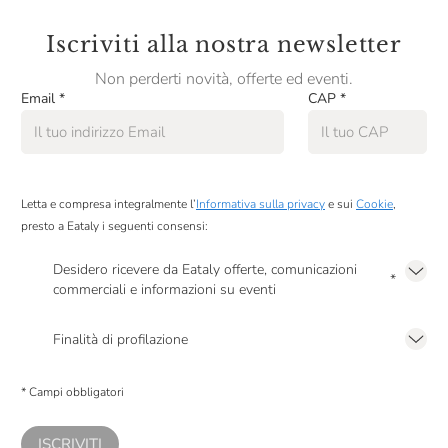
Iscriviti alla nostra newsletter
Non perderti novità, offerte ed eventi.
Email
*
CAP
*
Letta e compresa integralmente l’
Informativa sulla privacy
e sui
Cookie
,
presto a Eataly i seguenti consensi:
Desidero ricevere da Eataly offerte, comunicazioni
*
commerciali e informazioni su eventi
Presto a Eataly il mio consenso per le attività di marketing descritte al
punto
2.F dell’Informativa sulla Privacy
Finalità di profilazione
Presto a Eataly il consenso per trattare i miei dati per finalità di profilazione
descritte al
punto 2.E dell’Informativa sulla Privacy
, nonché per propormi
* Campi obbligatori
comunicazioni commerciali personalizzate, in caso di consenso prestato ai
sensi del precedente punto 1.
ISCRIVITI