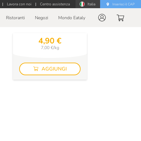
|
Lavora con noi
|
Centro assistenza
Italia
Inserisci il CAP
Ristoranti
Negozi
Mondo Eataly
4,90 €
7,00 €/kg
AGGIUNGI