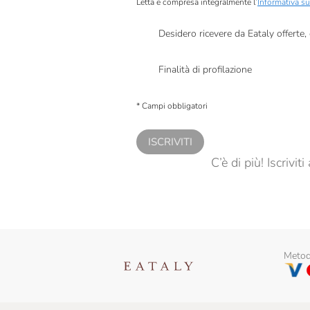
Letta e compresa integralmente l’
Informativa su
Desidero ricevere da Eataly offerte
Presto a Eataly il mio consenso per le attivit
Finalità di profilazione
Presto a Eataly il consenso per trattare i miei 
personalizzate, in caso di consenso prestato 
* Campi obbligatori
ISCRIVITI
C’è di più! Iscrivi
Metodi