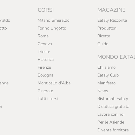
CORSI
MAGAZINE
raldo
Milano Smeraldo
Eataly Racconta
otto
Torino Lingotto
Produttori
Roma
Ricette
Genova
Guide
Trieste
MONDO EATA
Piacenza
Firenze
Chi siamo
Bologna
Eataly Club
range
Monticello d'Alba
Manifesto
Pinerolo
News
Tutti i corsi
Ristoranti Eataly
zi
Didattica gratuita
Lavora con noi
Per le Aziende
Diventa fornitore