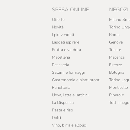
SPESA ONLINE
NEGOZI
Offerte
Milano Sme
Novità
Torino Ling
I più venduti
Roma
Lasciati ispirare
Genova
Frutta e verdura
Trieste
Macelleria
Piacenza
Pescheria
Firenze
Salumi e formaggi
Bologna
Gastronomia e piatti pronti
Torino Lag
Panetteria
Monticello
Uova, latte e latticini
Pinerolo
La Dispensa
Tutti i nego
Pasta e riso
Dolci
Vino, birra e alcolici