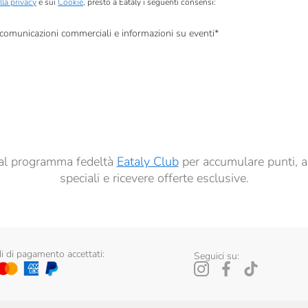
lla privacy
e sui
Cookie
, presto a Eataly i seguenti consensi:
, comunicazioni commerciali e informazioni su eventi
*
à di marketing descritte al
punto 2.F dell’Informativa sulla Privacy
dati per finalità di profilazione descritte al
punto 2.E dell’Informativa sulla Privacy
, nonché p
ai sensi del precedente punto 1.
ti al programma fedeltà
Eataly Club
per accumulare punti, a
speciali e ricevere offerte esclusive.
 di pagamento accettati:
Seguici su: