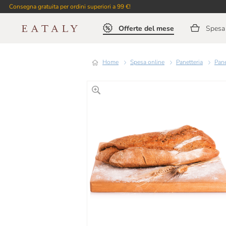
Consegna gratuita per ordini superiori a 99 €!
Offerte del mese
Spesa 
Home
Spesa online
Panetteria
Pan