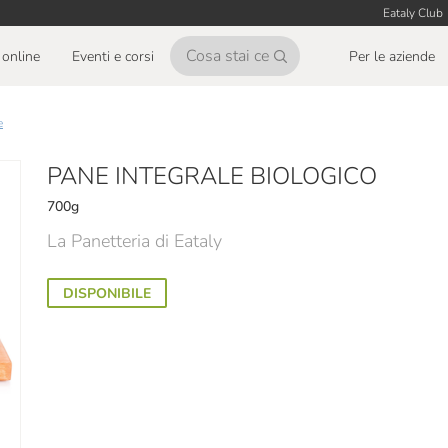
Eataly Club
online
Eventi e corsi
Per le aziende
e
PANE INTEGRALE BIOLOGICO
700g
La Panetteria di Eataly
DISPONIBILE