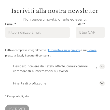
Iscriviti alla nostra newsletter
Non perderti novità, offerte ed eventi.
Email
*
CAP
*
Letta e compresa integralmente l’
Informativa sulla privacy
e sui
Cookie
,
presto a Eataly i seguenti consensi:
Desidero ricevere da Eataly offerte, comunicazioni
*
commerciali e informazioni su eventi
Presto a Eataly il mio consenso per le attività di marketing descritte al
punto
2.F dell’Informativa sulla Privacy
Finalità di profilazione
Presto a Eataly il consenso per trattare i miei dati per finalità di profilazione
descritte al
punto 2.E dell’Informativa sulla Privacy
, nonché per propormi
* Campi obbligatori
comunicazioni commerciali personalizzate, in caso di consenso prestato ai
sensi del precedente punto 1.
ISCRIVITI