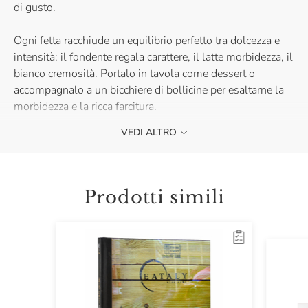
di gusto.
Ogni fetta racchiude un equilibrio perfetto tra dolcezza e
intensità: il fondente regala carattere, il latte morbidezza, il
bianco cremosità. Portalo in tavola come dessert o
accompagnalo a un bicchiere di bollicine per esaltarne la
morbidezza e la ricca farcitura.
VEDI ALTRO
Perfetto da regalare o da gustare in compagnia, il
Panettone ai Tre Cioccolati è la scelta giusta per chi ama la
tradizione con un tocco moderno. Aggiungilo al carrello e
porta in casa la dolcezza delle feste firmata Eataly!
Prodotti simili