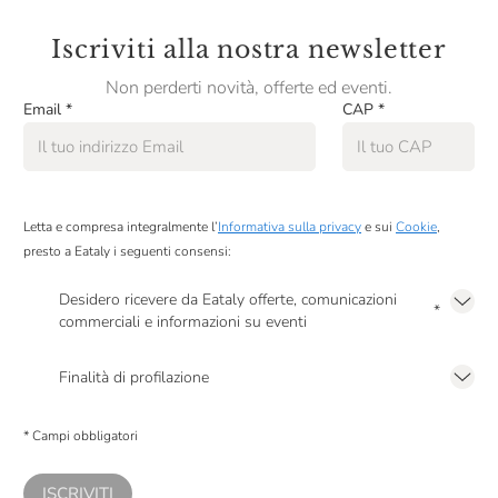
Iscriviti alla nostra newsletter
Non perderti novità, offerte ed eventi.
Email
*
CAP
*
Letta e compresa integralmente l’
Informativa sulla privacy
e sui
Cookie
,
presto a Eataly i seguenti consensi:
Desidero ricevere da Eataly offerte, comunicazioni
*
commerciali e informazioni su eventi
Presto a Eataly il mio consenso per le attività di marketing descritte al
punto
2.F dell’Informativa sulla Privacy
Finalità di profilazione
Presto a Eataly il consenso per trattare i miei dati per finalità di profilazione
descritte al
punto 2.E dell’Informativa sulla Privacy
, nonché per propormi
* Campi obbligatori
comunicazioni commerciali personalizzate, in caso di consenso prestato ai
sensi del precedente punto 1.
ISCRIVITI