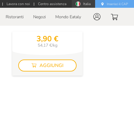
|
Lavora con noi
|
Centro assistenza
Italia
Inserisci il CAP
Ristoranti
Negozi
Mondo Eataly
3,90 €
54,17 €/kg
AGGIUNGI