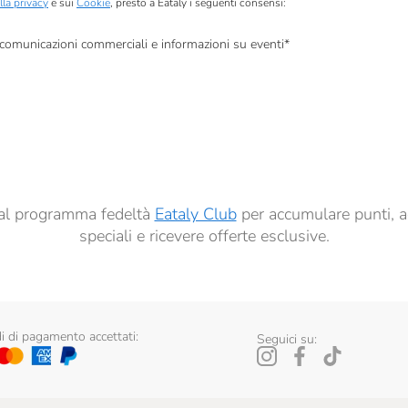
lla privacy
e sui
Cookie
, presto a Eataly i seguenti consensi:
, comunicazioni commerciali e informazioni su eventi
*
à di marketing descritte al
punto 2.F dell’Informativa sulla Privacy
dati per finalità di profilazione descritte al
punto 2.E dell’Informativa sulla Privacy
, nonché p
ai sensi del precedente punto 1.
ti al programma fedeltà
Eataly Club
per accumulare punti, a
speciali e ricevere offerte esclusive.
 di pagamento accettati:
Seguici su: