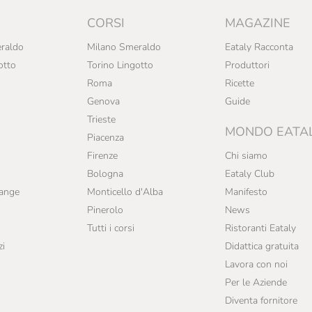
CORSI
MAGAZINE
raldo
Milano Smeraldo
Eataly Racconta
otto
Torino Lingotto
Produttori
Roma
Ricette
Genova
Guide
Trieste
MONDO EATA
Piacenza
Firenze
Chi siamo
Bologna
Eataly Club
range
Monticello d'Alba
Manifesto
Pinerolo
News
Tutti i corsi
Ristoranti Eataly
zi
Didattica gratuita
Lavora con noi
Per le Aziende
Diventa fornitore