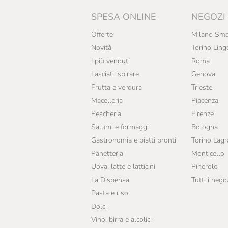
SPESA ONLINE
NEGOZI
Offerte
Milano Sme
Novità
Torino Ling
I più venduti
Roma
Lasciati ispirare
Genova
Frutta e verdura
Trieste
Macelleria
Piacenza
Pescheria
Firenze
Salumi e formaggi
Bologna
Gastronomia e piatti pronti
Torino Lag
Panetteria
Monticello
Uova, latte e latticini
Pinerolo
La Dispensa
Tutti i nego
Pasta e riso
Dolci
Vino, birra e alcolici