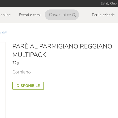
Eataly Club
online
Eventi e corsi
Per le aziende
i salati
PARÈ AL PARMIGIANO REGGIANO
MULTIPACK
72g
Corniano
DISPONIBILE