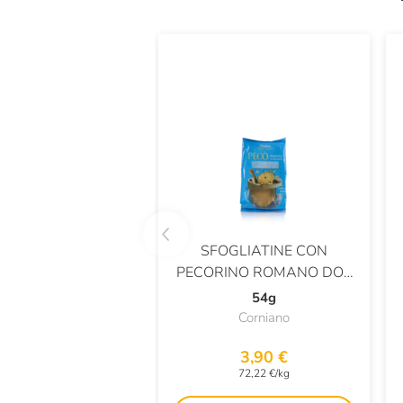
SFOGLIATINE CON
PECORINO ROMANO DOP
GUSTO CACIO E PEPE
54g
Corniano
3,90 €
72,22 €/kg