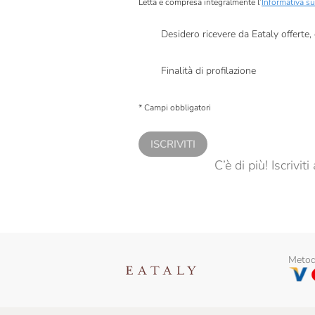
Letta e compresa integralmente l’
Informativa su
Desidero ricevere da Eataly offerte
Presto a Eataly il mio consenso per le attivit
Finalità di profilazione
Presto a Eataly il consenso per trattare i miei 
personalizzate, in caso di consenso prestato 
* Campi obbligatori
ISCRIVITI
C’è di più! Iscrivi
Metodi