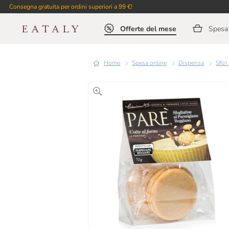
Consegna gratuita per ordini superiori a 99 €!
Offerte del mese
Spesa 
Home
Spesa online
Dispensa
Sfiz