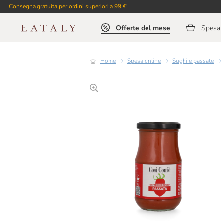
Consegna gratuita per ordini superiori a 99 €!
Offerte del mese
Spesa 
Home
Spesa online
Sughi e passate