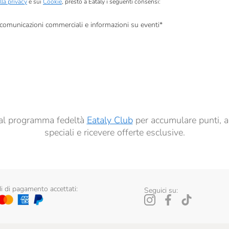
lla privacy
e sui
Cookie
, presto a Eataly i seguenti consensi:
, comunicazioni commerciali e informazioni su eventi
*
à di marketing descritte al
punto 2.F dell’Informativa sulla Privacy
dati per finalità di profilazione descritte al
punto 2.E dell’Informativa sulla Privacy
, nonché p
ai sensi del precedente punto 1.
ti al programma fedeltà
Eataly Club
per accumulare punti, a
speciali e ricevere offerte esclusive.
 di pagamento accettati:
Seguici su: