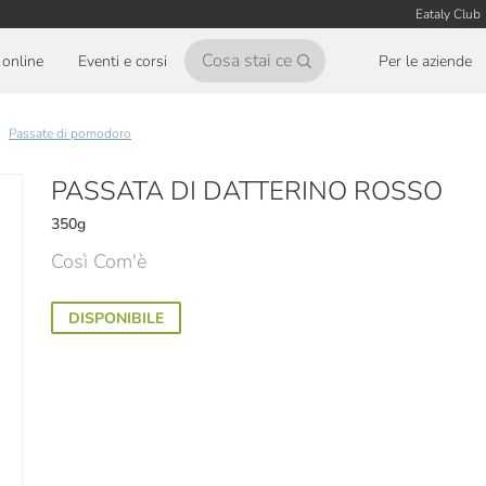
Eataly Club
online
Eventi e corsi
Per le aziende
Passate di pomodoro
PASSATA DI DATTERINO ROSSO
350g
Così Com'è
DISPONIBILE