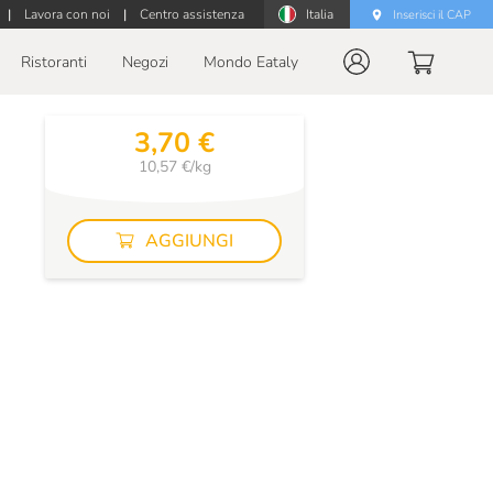
|
Lavora con noi
|
Centro assistenza
Italia
Inserisci il CAP
Ristoranti
Negozi
Mondo Eataly
3,70 €
10,57 €/kg
AGGIUNGI