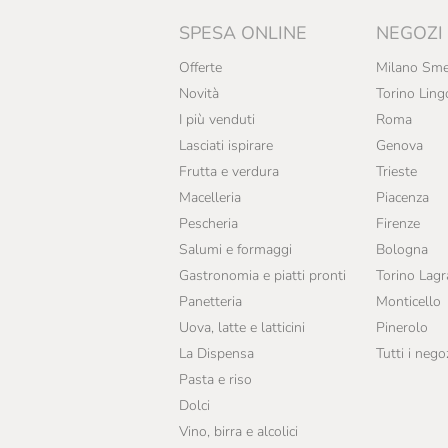
SPESA ONLINE
NEGOZI
Offerte
Milano Sme
Novità
Torino Ling
I più venduti
Roma
Lasciati ispirare
Genova
Frutta e verdura
Trieste
Macelleria
Piacenza
Pescheria
Firenze
Salumi e formaggi
Bologna
Gastronomia e piatti pronti
Torino Lag
Panetteria
Monticello
Uova, latte e latticini
Pinerolo
La Dispensa
Tutti i nego
Pasta e riso
Dolci
Vino, birra e alcolici