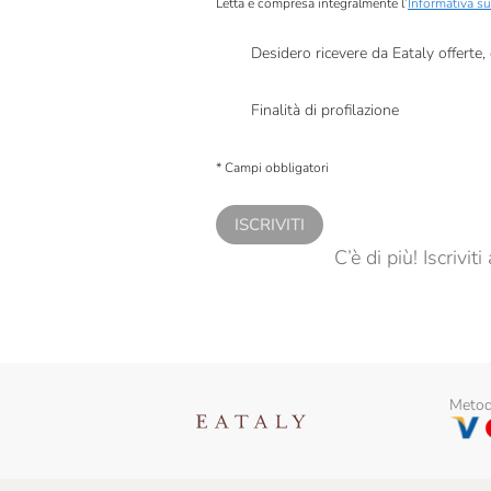
Letta e compresa integralmente l’
Informativa su
Desidero ricevere da Eataly offerte
Presto a Eataly il mio consenso per le attivit
Finalità di profilazione
Presto a Eataly il consenso per trattare i miei 
personalizzate, in caso di consenso prestato 
* Campi obbligatori
ISCRIVITI
C’è di più! Iscrivi
Metodi