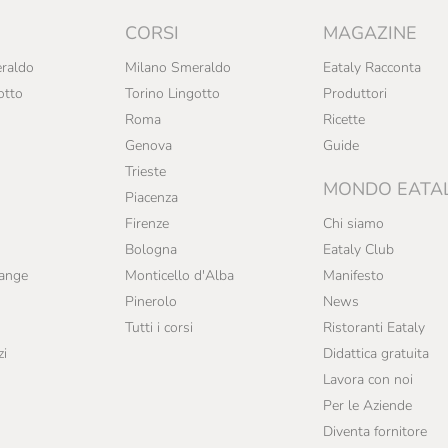
CORSI
MAGAZINE
raldo
Milano Smeraldo
Eataly Racconta
otto
Torino Lingotto
Produttori
Roma
Ricette
Genova
Guide
Trieste
MONDO EATA
Piacenza
Firenze
Chi siamo
Bologna
Eataly Club
range
Monticello d'Alba
Manifesto
Pinerolo
News
Tutti i corsi
Ristoranti Eataly
zi
Didattica gratuita
Lavora con noi
Per le Aziende
Diventa fornitore