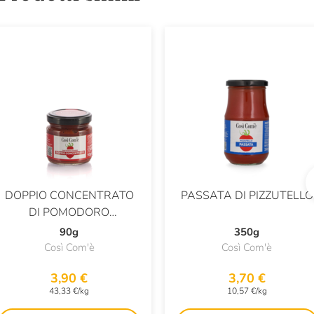
DOPPIO CONCENTRATO
PASSATA DI PIZZUTELLO
DI POMODORO
DATTERINO ROSSO
90g
350g
Così Com'è
Così Com'è
3,90 €
3,70 €
43,33 €/kg
10,57 €/kg