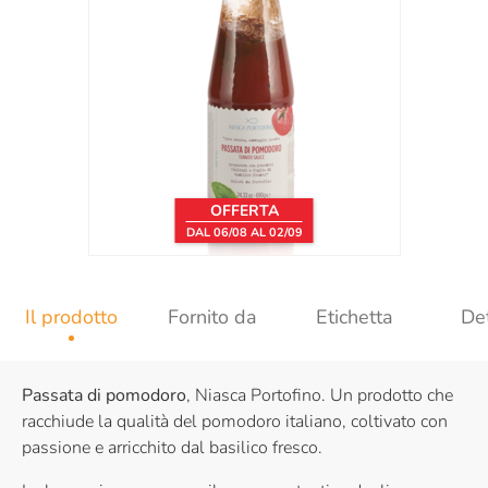
OFFERTA
DAL 06/08 AL 02/09
Il prodotto
Fornito da
Etichetta
Det
Passata di pomodoro
, Niasca Portofino. Un prodotto che
racchiude la qualità del pomodoro italiano, coltivato con
passione e arricchito dal basilico fresco.