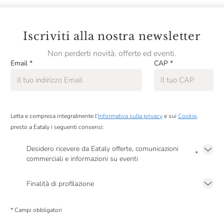
Iscriviti alla nostra newsletter
Non perderti novità, offerte ed eventi.
Email
*
CAP
*
Letta e compresa integralmente l’
Informativa sulla privacy
e sui
Cookie
,
presto a Eataly i seguenti consensi:
Desidero ricevere da Eataly offerte, comunicazioni
*
commerciali e informazioni su eventi
Presto a Eataly il mio consenso per le attività di marketing descritte al
punto
2.F dell’Informativa sulla Privacy
Finalità di profilazione
Presto a Eataly il consenso per trattare i miei dati per finalità di profilazione
descritte al
punto 2.E dell’Informativa sulla Privacy
, nonché per propormi
* Campi obbligatori
comunicazioni commerciali personalizzate, in caso di consenso prestato ai
sensi del precedente punto 1.