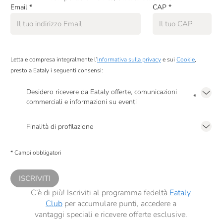
Email
*
CAP
*
Letta e compresa integralmente l’
Informativa sulla privacy
e sui
Cookie
,
presto a Eataly i seguenti consensi:
Desidero ricevere da Eataly offerte, comunicazioni
*
commerciali e informazioni su eventi
Presto a Eataly il mio consenso per le attività di marketing descritte al
punto
2.F dell’Informativa sulla Privacy
Finalità di profilazione
Presto a Eataly il consenso per trattare i miei dati per finalità di profilazione
descritte al
punto 2.E dell’Informativa sulla Privacy
, nonché per propormi
* Campi obbligatori
comunicazioni commerciali personalizzate, in caso di consenso prestato ai
sensi del precedente punto 1.
ISCRIVITI
C’è di più! Iscriviti al programma fedeltà
Eataly
Club
per accumulare punti, accedere a
vantaggi speciali e ricevere offerte esclusive.