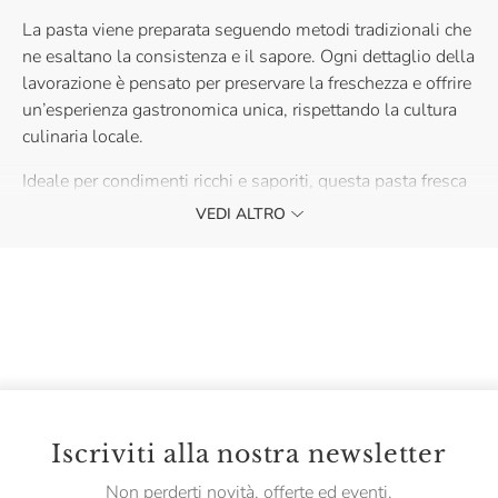
La pasta viene preparata seguendo metodi tradizionali che
ne esaltano la consistenza e il sapore. Ogni dettaglio della
lavorazione è pensato per preservare la freschezza e offrire
un’esperienza gastronomica unica, rispettando la cultura
culinaria locale.
Ideale per condimenti ricchi e saporiti, questa pasta fresca
arricciata è perfetta per creare piatti che uniscono gusto e
VEDI ALTRO
convivialità, rendendo ogni pasto un momento speciale da
condividere.
Iscriviti alla nostra newsletter
Non perderti novità, offerte ed eventi.