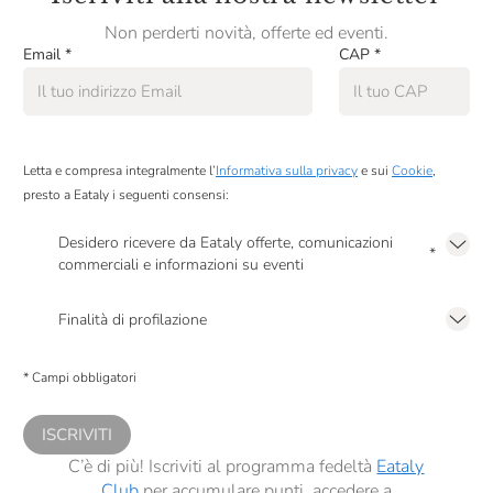
Non perderti novità, offerte ed eventi.
Email
*
CAP
*
Letta e compresa integralmente l’
Informativa sulla privacy
e sui
Cookie
,
presto a Eataly i seguenti consensi:
Desidero ricevere da Eataly offerte, comunicazioni
*
commerciali e informazioni su eventi
Presto a Eataly il mio consenso per le attività di marketing descritte al
punto
2.F dell’Informativa sulla Privacy
Finalità di profilazione
Presto a Eataly il consenso per trattare i miei dati per finalità di profilazione
descritte al
punto 2.E dell’Informativa sulla Privacy
, nonché per propormi
* Campi obbligatori
comunicazioni commerciali personalizzate, in caso di consenso prestato ai
sensi del precedente punto 1.
ISCRIVITI
C’è di più! Iscriviti al programma fedeltà
Eataly
Club
per accumulare punti, accedere a