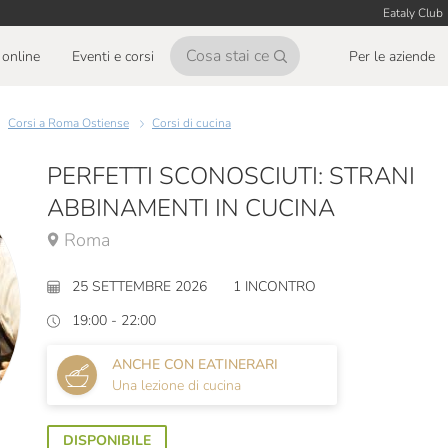
Eataly Club
online
Eventi e corsi
Per le aziende
Corsi a Roma Ostiense
Corsi di cucina
PERFETTI SCONOSCIUTI: STRANI
ABBINAMENTI IN CUCINA
Roma
25 SETTEMBRE 2026
1 INCONTRO
19:00 - 22:00
ANCHE CON EATINERARI
Una lezione di cucina
DISPONIBILE