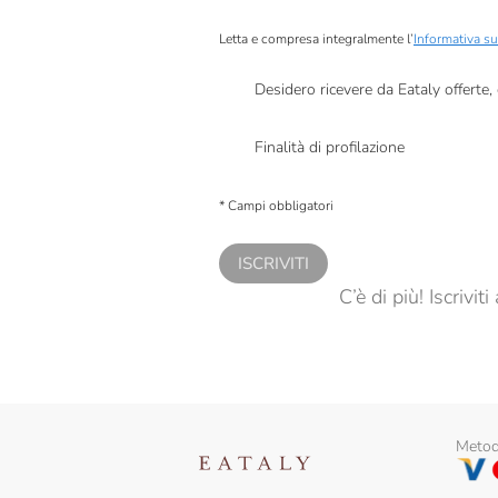
Letta e compresa integralmente l’
Informativa su
Desidero ricevere da Eataly offerte
Presto a Eataly il mio consenso per le attivit
Finalità di profilazione
Presto a Eataly il consenso per trattare i miei 
personalizzate, in caso di consenso prestato 
* Campi obbligatori
ISCRIVITI
C’è di più! Iscrivi
Metodi