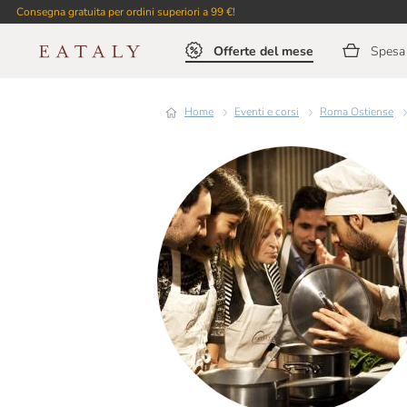
Consegna gratuita per ordini superiori a 99 €!
Offerte del mese
Spesa 
Home
Eventi e corsi
Roma Ostiense