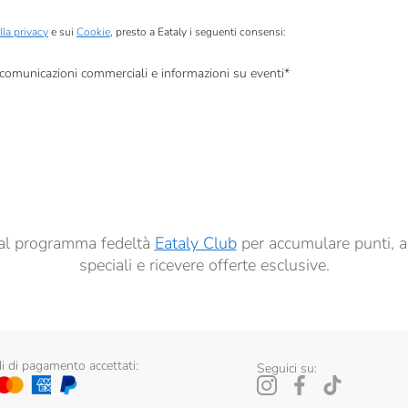
lla privacy
e sui
Cookie
, presto a Eataly i seguenti consensi:
, comunicazioni commerciali e informazioni su eventi
*
à di marketing descritte al
punto 2.F dell’Informativa sulla Privacy
dati per finalità di profilazione descritte al
punto 2.E dell’Informativa sulla Privacy
, nonché p
ai sensi del precedente punto 1.
ti al programma fedeltà
Eataly Club
per accumulare punti, a
speciali e ricevere offerte esclusive.
 di pagamento accettati:
Seguici su: