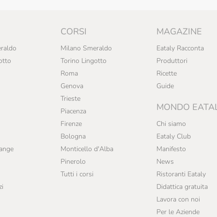
CORSI
MAGAZINE
raldo
Milano Smeraldo
Eataly Racconta
otto
Torino Lingotto
Produttori
Roma
Ricette
Genova
Guide
Trieste
MONDO EATA
Piacenza
Firenze
Chi siamo
Bologna
Eataly Club
range
Monticello d'Alba
Manifesto
Pinerolo
News
Tutti i corsi
Ristoranti Eataly
zi
Didattica gratuita
Lavora con noi
Per le Aziende