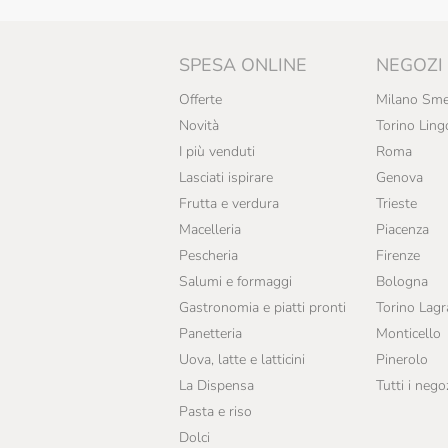
SPESA ONLINE
NEGOZI
Offerte
Milano Sme
Novità
Torino Ling
I più venduti
Roma
Lasciati ispirare
Genova
Frutta e verdura
Trieste
Macelleria
Piacenza
Pescheria
Firenze
Salumi e formaggi
Bologna
Gastronomia e piatti pronti
Torino Lag
Panetteria
Monticello
Uova, latte e latticini
Pinerolo
La Dispensa
Tutti i nego
Pasta e riso
Dolci