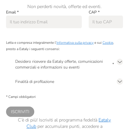
Non perderti novità, offerte ed eventi.
Email
*
CAP
*
Letta e compresa integralmente l’
Informativa sulla privacy
e sui
Cookie
,
presto a Eataly i seguenti consensi:
Desidero ricevere da Eataly offerte, comunicazioni
*
commerciali e informazioni su eventi
Presto a Eataly il mio consenso per le attività di marketing descritte al
punto
2.F dell’Informativa sulla Privacy
Finalità di profilazione
Presto a Eataly il consenso per trattare i miei dati per finalità di profilazione
descritte al
punto 2.E dell’Informativa sulla Privacy
, nonché per propormi
* Campi obbligatori
comunicazioni commerciali personalizzate, in caso di consenso prestato ai
sensi del precedente punto 1.
ISCRIVITI
C’è di più! Iscriviti al programma fedeltà
Eataly
Club
per accumulare punti, accedere a