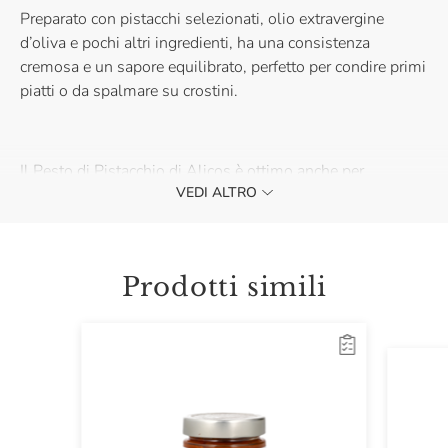
Preparato con pistacchi selezionati, olio extravergine
d’oliva e pochi altri ingredienti, ha una consistenza
cremosa e un sapore equilibrato, perfetto per condire primi
piatti o da spalmare su crostini.
Il Pesto di Pistacchio di Alicos è ottimo anche per
VEDI ALTRO
arricchire verdure e secondi piatti di pesce. Acquistalo e
lasciati conquistare dalla sua bontà inconfondibile.
Prodotti simili