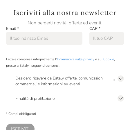
Iscriviti alla nostra newsletter
Non perderti novità, offerte ed eventi.
Email
*
CAP
*
Letta e compresa integralmente l’
Informativa sulla privacy
e sui
Cookie
,
presto a Eataly i seguenti consensi:
Desidero ricevere da Eataly offerte, comunicazioni
*
commerciali e informazioni su eventi
Presto a Eataly il mio consenso per le attività di marketing descritte al
punto
2.F dell’Informativa sulla Privacy
Finalità di profilazione
Presto a Eataly il consenso per trattare i miei dati per finalità di profilazione
descritte al
punto 2.E dell’Informativa sulla Privacy
, nonché per propormi
* Campi obbligatori
comunicazioni commerciali personalizzate, in caso di consenso prestato ai
sensi del precedente punto 1.
ISCRIVITI