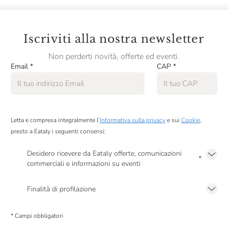
Iscriviti alla nostra newsletter
Non perderti novità, offerte ed eventi.
Email
*
CAP
*
Letta e compresa integralmente l’
Informativa sulla privacy
e sui
Cookie
,
presto a Eataly i seguenti consensi:
Desidero ricevere da Eataly offerte, comunicazioni
*
commerciali e informazioni su eventi
Presto a Eataly il mio consenso per le attività di marketing descritte al
punto
2.F dell’Informativa sulla Privacy
Finalità di profilazione
Presto a Eataly il consenso per trattare i miei dati per finalità di profilazione
descritte al
punto 2.E dell’Informativa sulla Privacy
, nonché per propormi
* Campi obbligatori
comunicazioni commerciali personalizzate, in caso di consenso prestato ai
sensi del precedente punto 1.